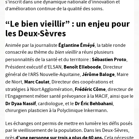
s’inscrit dans une dynamique nationale d’innovation et
d’amélioration continue de la qualité des soins.
“Le bien vieillir” : un enjeu pour
les Deux-Sèvres
Églantine Éméyé
Animée par la journaliste
, la table ronde
consacrée au thème du
bien vieillir
a réuni plusieurs
Sébastien Proto
personnalités de la santé et du territoire :
,
Benoît Elleboode
Président exécutif d’ELSAN,
, Directeur
Jérôme Baloge
général de l’ARS Nouvelle-Aquitaine,
, Maire
Marc Caulat
de Niort,
, Directeur des coopérations et
Frédéric Côme
stratégies à Niort Agglomération,
, directeur de
l’Engagement métier santé prévoyance à la MACIF, ainsi que le
Dr Dyaa Nassif
Dr Éric Behbahani
, cardiologue, et le
,
chirurgien plasticien à la Polyclinique Inkermann.
Les échanges ont permis de mettre en lumière les défis posés
par le vieillissement de la population. Dans les Deux-Sèvres,
d’une personne sur trois a plus de 60 ans.
près
Cela nécessite