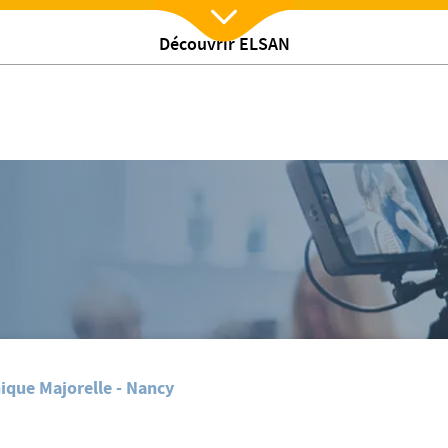
Découvrir ELSAN
Nx:Afficher menu
/
Les ateliers du 1er semestre 2019
ique Majorelle - Nancy