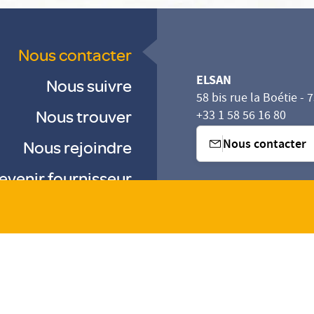
Nous contacter
ELSAN
Nous suivre
58 bis rue la Boétie - 
Nous trouver
+33 1 58 56 16 80
Nous contacter
Nous rejoindre
evenir fournisseur
sez vos Options
s paramètres de confidentialité, en garantissant la con
-
-
-
Gestion des cookies
Droits & Devoirs
Agence digitale : VOID