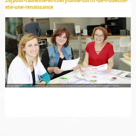
29/pour-fabienne-et-cherylanne-sortir-de-l-obesite-
ete-une-renaissance