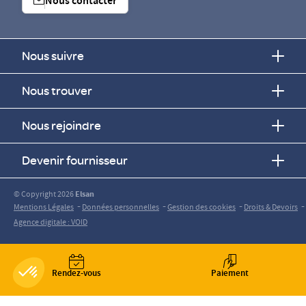
Nous contacter
Nous suivre
Nous trouver
Nous rejoindre
Devenir fournisseur
© Copyright 2026
Elsan
-
-
-
-
Mentions Légales
Données personnelles
Gestion des cookies
Droits & Devoirs
Agence digitale : VOID
Rendez-vous
Paiement
Axeptio consent
Plateforme de Gestion du Consentement : Personnalisez vos O