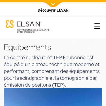
Découvrir ELSAN
Nx:Afficher menu
se menu mobile
Equipements
se menu mobile
Nx:s
Nx:Aller
au
Equipements
contenu
principal
Le centre nucléaire et TEP Eaubonne est
équipé d'un plateau technique moderne et
performant, comprenant des équipements
pour la scintigraphie et la tomographie par
émission de positons (TEP).