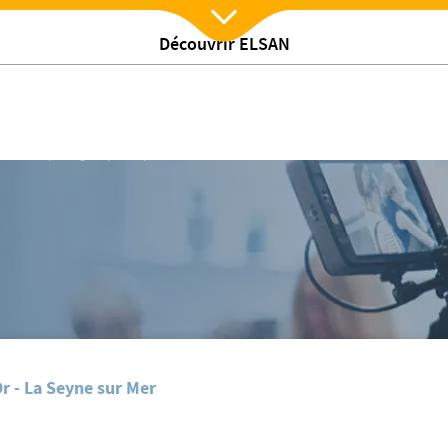
Découvrir ELSAN
Nx:Afficher menu
/
tualites
Un groupe de parole destiné aux malades du cancer
r - La Seyne sur Mer