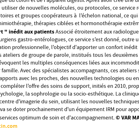
ue du colon et de l'appareil digestif. Après avoir créé une 
 utiliser de nouvelles molécules, ou protocoles, ce service 
atoires et groupes coopérateurs à l'échelon national, ce qui
himiothérapie, thérapies ciblées et hormonothérapie extr
t " inédit aux patients
Associé étroitement aux radiologue
rgiens gastro-entérologues, ce service s'est donné, outre u
tion professionnelle, l'objectif d'apporter un confort inédit
es ateliers de groupe de parole, institués tous les deuxième
évoquent les multiples conséquences liées aux incommodit
amille. Avec des spécialistes accompagnants, ces ateliers s
rapports avec les proches, des nouvelles technologies ou en
 compléter l'offre des soins de support, initiés en 2010, prop
ychologie, la sophrologie ou la socio-esthétique. La cliniqu
centre d'imagerie du sein, utilisant les nouvelles techni
 va se doter prochainement d'un équipement IRM pour appo
© VAR MA
es services optimum de soin et d'accompagnement.
in.com