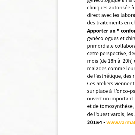
gynécologique ainsi q
cliniques autorisée à
direct avec les labor
des traitements en c
Apporter un " confor
gynécologues et chiru
primordiale collabora
cette perspective, d
mois (de 18h à 20h) 
malades comme leur f
de l'esthétique, des 
Ces ateliers viennent
sur place à l'onco-ps
ouvert un important 
et de tomosynthèse,
de l'ouest varois, l
20154 -
www.varmat