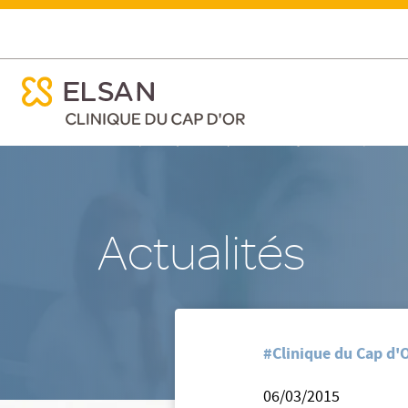
ose menu mobile
Un groupe de parole destiné aux malades du cancer
ose menu mobile
Nx:Aller
/
/
Accueil
Clinique du Cap d'Or - La Seyne sur Mer
Nos ac
au
contenu
principal
Actualités
#Clinique du Cap d'O
06/03/2015