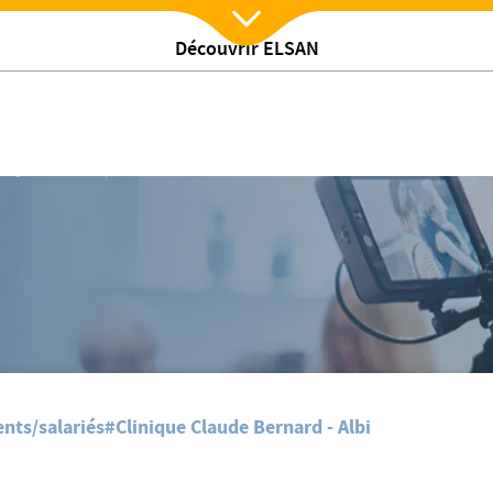
Découvrir ELSAN
Nx:Afficher menu
/
Agir et innover pour la santé de tous.
nts/salariés
#Clinique Claude Bernard - Albi