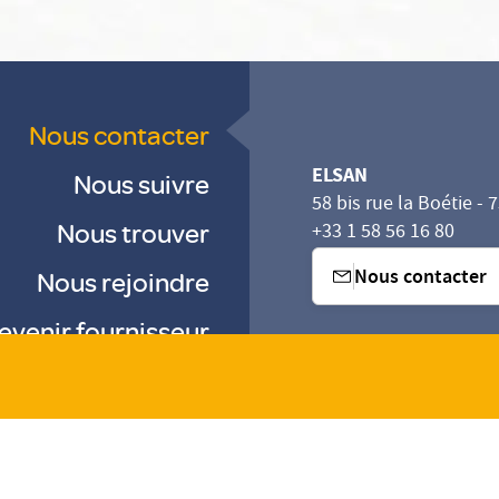
Nous contacter
ELSAN
Nous suivre
58 bis rue la Boétie - 
Nous trouver
+33 1 58 56 16 80
Nous contacter
Nous rejoindre
evenir fournisseur
sez vos Options
s paramètres de confidentialité, en garantissant la con
-
-
-
Gestion des cookies
Droits & Devoirs
Agence digitale : VOID