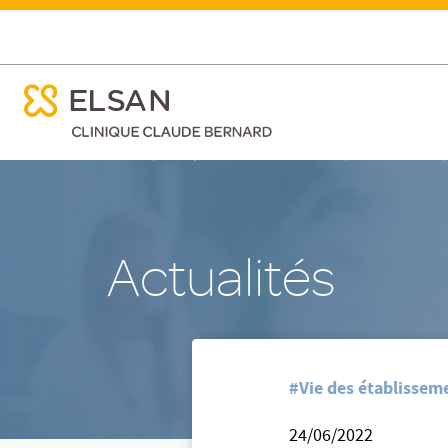
ose menu mobile
Agir et innover pour la santé de tous.
ose menu mobile
Nx:Aller
/
/
Accueil
Clinique Claude Bernard - Albi
Nos actualites
au
contenu
principal
Actualités
#Vie des établisseme
24/06/2022