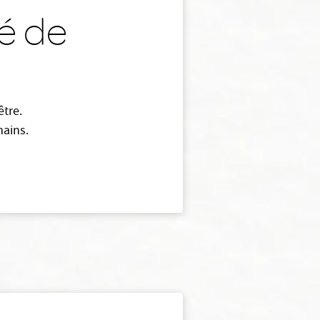
té de
être.
mains.