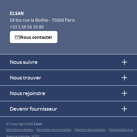
ELSAN
58 bis rue la Boétie - 75008 Paris
+33 1 58 56 16 80
Nous contacter
Nous suivre
Nous trouver
Nous rejoindre
Devenir fournisseur
© Copyright 2026
Elsan
-
-
-
-
Mentions Légales
Données personnelles
Gestion des cookies
Droits & Devoirs
Agence digitale : VOID