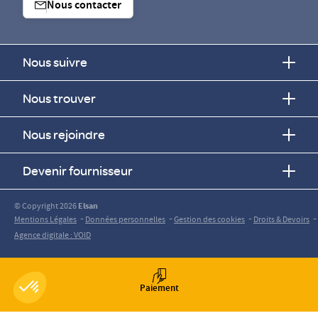
Nous contacter
Nous suivre
Nous trouver
Nous rejoindre
Devenir fournisseur
© Copyright 2026
Elsan
-
-
-
-
Mentions Légales
Données personnelles
Gestion des cookies
Droits & Devoirs
Agence digitale : VOID
Paiement