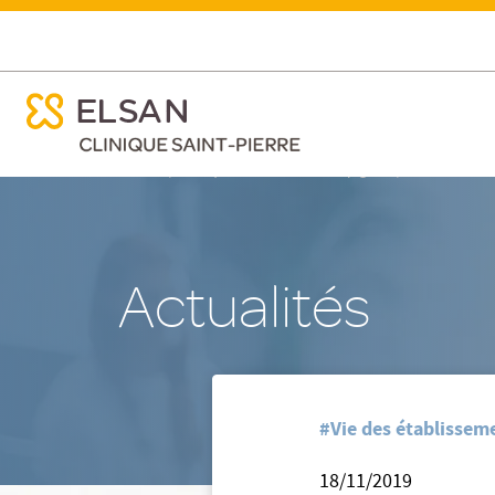
ose menu mobile
Semaine Européenne de Réduction des Déchets 2019
ose menu mobile
Nx:Aller
/
/
Accueil
Clinique Saint-Pierre - Perpignan
Nos actualite
au
contenu
principal
Actualités
#Vie des établisseme
18/11/2019