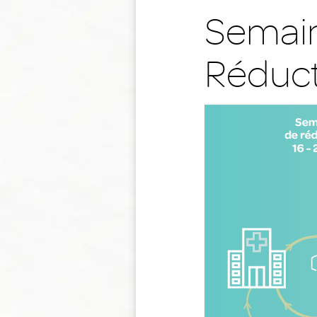
Semai
Réduct