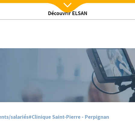
Découvrir ELSAN
Nx:Afficher menu
/
s
Semaine Européenne de Réduction des Déchets 2019
nts/salariés
#Clinique Saint-Pierre - Perpignan