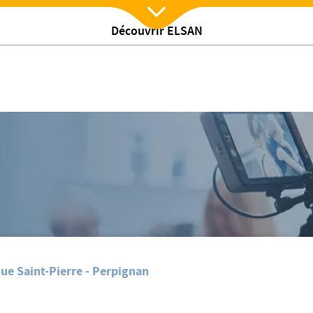
Découvrir ELSAN
Nx:Afficher menu
/
s
Vaccination des patients de chimiothérapie
que Saint-Pierre - Perpignan