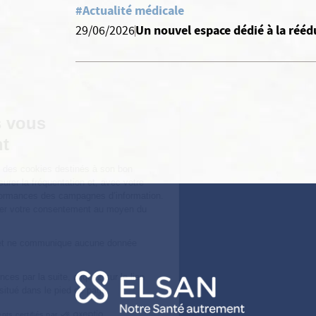
#Actualité médicale
Un nouvel espace dédié à la rééd
29/06/2026
Continuer sans accepter
Vos données vous
appartiennent
ELSAN utilise sur ce site des cookies destinés à son bon
fonctionnement, à en mesurer la fréquentation et, avec votre
accord à évaluer les performances des campagnes d’information.
Vous pouvez personnaliser votre consentement au moyen du
bouton
Voir en détail
.
Elsan ne vend, ne cède et ne communique aucune donnée
personnelle à des tiers.
Pour modifier vos préférences par la suite, cliquez sur le lien
'Préférences de cookies' situé dans le pied de page.
Consentements certifiés par