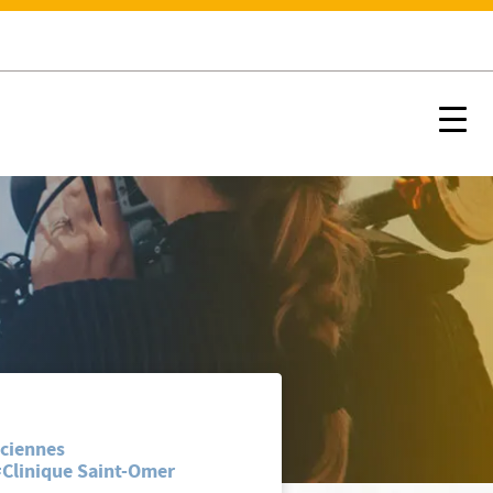
Nx:s
nciennes
#Clinique Saint-Omer