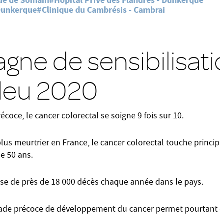
ue de Somain
#Hôpital Privé des Flandres - Dunkerque
 Dunkerque
#Clinique du Cambrésis - Cambrai
ne de sensibilisat
leu 2020
écoce, le cancer colorectal se soigne 9 fois sur 10.
lus meurtrier en France, le cancer colorectal touche princ
e 50 ans.
use de près de 18 000 décès chaque année dans le pays.
tade précoce de développement du cancer permet pourtant 