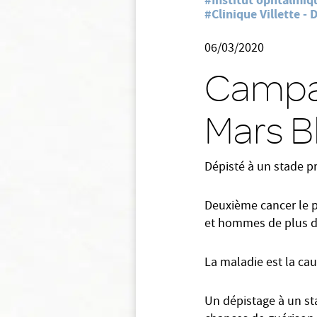
#Institut ophtalmiq
#Clinique Villette -
06/03/2020
Campag
Mars B
Dépisté à un stade pr
Deuxième cancer le p
et hommes de plus d
La maladie est la ca
Un dépistage à un s