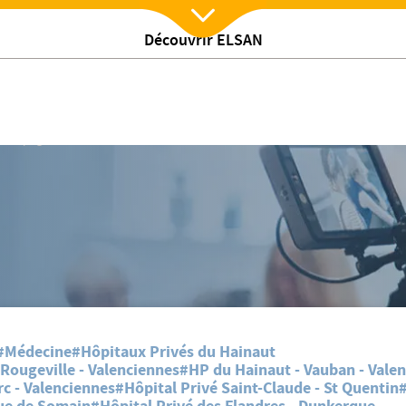
Découvrir ELSAN
Nx:Afficher menu
Campagne de sensibilisation Mars Bleu 2020
#Médecine
#Hôpitaux Privés du Hainaut
Rougeville - Valenciennes
#HP du Hainaut - Vauban - Vale
c - Valenciennes
#Hôpital Privé Saint-Claude - St Quentin