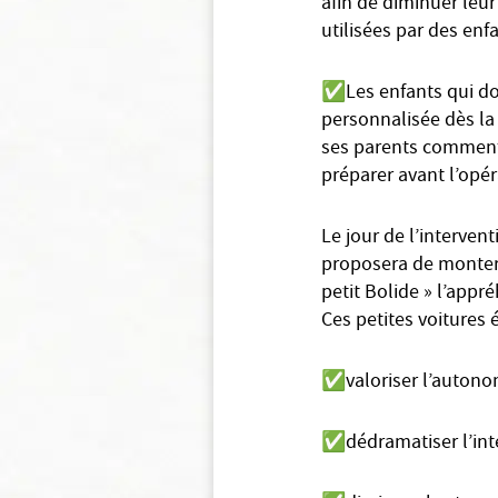
afin de diminuer leur
utilisées par des enf
✅
Les enfants qui do
personnalisée dès la
ses parents comment v
préparer avant l’opér
Le jour de l’interven
proposera de monter à
petit Bolide » l’appré
Ces petites voitures 
✅
valoriser l’autono
✅
dédramatiser l’int