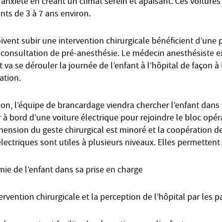
 anxiété en créant un climat serein et apaisant. Ces voitures
ants de 3 à 7 ans environ.
ivent subir une intervention chirurgicale bénéficient d’une 
 consultation de pré-anesthésie. Le médecin anesthésiste exp
a se dérouler la journée de l’enfant à l’hôpital de façon à l
ation.
tion, l’équipe de brancardage viendra chercher l’enfant dans
 bord d’une voiture électrique pour rejoindre le bloc opéra
hension du geste chirurgical est minoré et la coopération de l
électriques sont utiles à plusieurs niveaux. Elles permettent 
mie de l’enfant dans sa prise en charge
ervention chirurgicale et la perception de l’hôpital par les p