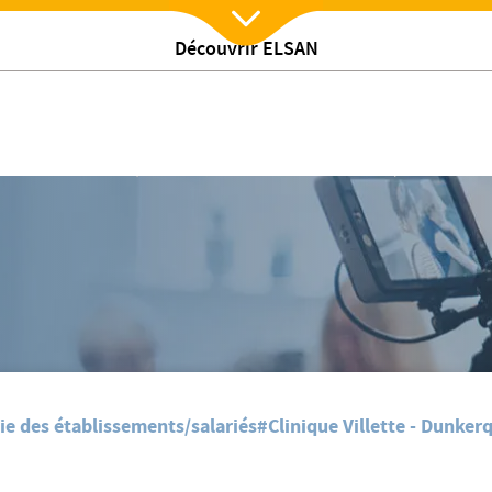
Découvrir ELSAN
Nx:Afficher menu
c en pilotant !??
Dès demain à la clinique Villette, les enfants iront au bloc en pilotant !??
ie des établissements/salariés
#Clinique Villette - Dunker