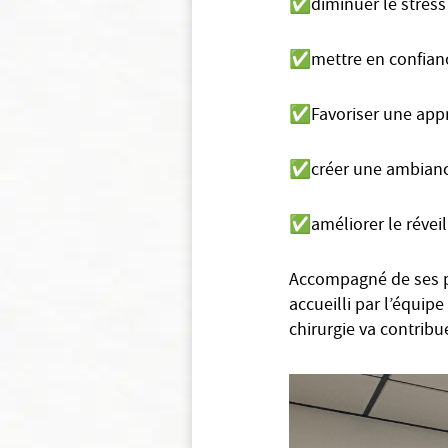
✅
diminuer le stress 
✅
mettre en confianc
✅
Favoriser une app
✅
créer une ambianc
✅
améliorer le réveil
Accompagné de ses pa
accueilli par l’équip
chirurgie va contrib