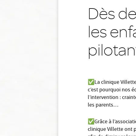
Dès dem
les enf
pilotan
✅
La clinique Villet
c’est pourquoi nos é
l’intervention : crain
les parents…
✅
Grâce à l’associat
clinique Villette ont