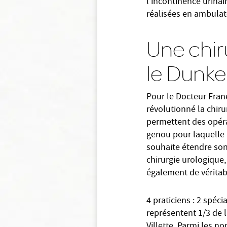
l’incontinence urinai
réalisées en ambulat
Une chir
le Dunke
Pour le Docteur Fran
révolutionné la chiru
permettent des opér
genou pour laquelle l
souhaite étendre son
chirurgie urologique, 
également de véritabl
4 praticiens : 2 spéci
représentent 1/3 de l
Villette. Parmi les 