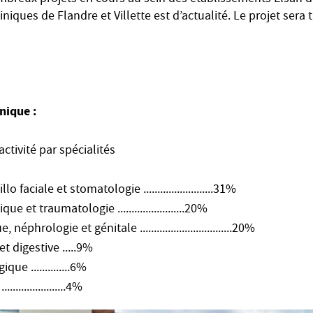
iques de Flandre et Villette est d’actualité. Le projet sera
inique :
activité par spécialités
 faciale et stomatologie .........................31%
e et traumatologie ........................20%
éphrologie et génitale .................................20%
et digestive .....9%
ue ..............6%
...................4%