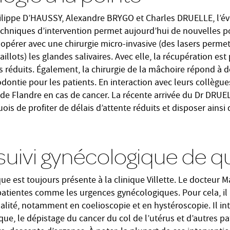
ilippe D’HAUSSY, Alexandre BRYGO et Charles DRUELLE, l’év
chniques d’intervention permet aujourd’hui de nouvelles pos
 opérer avec une chirurgie micro-invasive (des lasers perme
llots) les glandes salivaires. Avec elle, la récupération est 
 réduits. Également, la chirurgie de la mâchoire répond à d
ontie pour les patients. En interaction avec leurs collègue
e de Flandre en cas de cancer. La récente arrivée du Dr DRU
is de profiter de délais d’attente réduits et disposer ainsi 
suivi gynécologique de qu
que est toujours présente à la clinique Villette. Le docteur M
 patientes comme les urgences gynécologiques. Pour cela, il 
lité, notamment en coelioscopie et en hystéroscopie. Il in
ique, le dépistage du cancer du col de l’utérus et d’autres