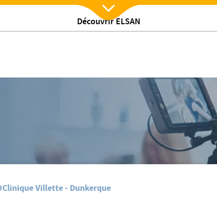
Découvrir ELSAN
Nx:Afficher menu
ar la VDN
La Clinique Villette de Dunkerque renforce son activité par la VDN
#Clinique Villette - Dunkerque