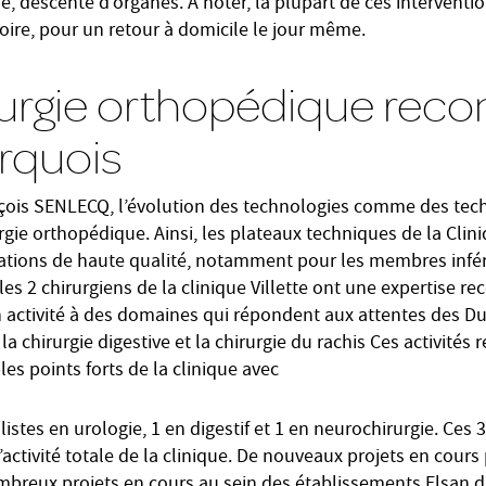
re, descente d’organes. À noter, la plupart de ces interventi
oire, pour un retour à domicile le jour même.
urgie orthopédique reco
rquois
çois SENLECQ, l’évolution des technologies comme des tec
rgie orthopédique. Ainsi, les plateaux techniques de la Clini
ations de haute qualité, notamment pour les membres infé
es 2 chirurgiens de la clinique Villette ont une expertise r
 activité à des domaines qui répondent aux attentes des D
la chirurgie digestive et la chirurgie du rachis Ces activités
es points forts de la clinique avec
alistes en urologie, 1 en digestif et 1 en neurochirurgie. Ces 3
’activité totale de la clinique. De nouveaux projets en cours
nombreux projets en cours au sein des établissements Elsan 