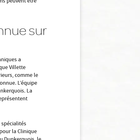
ons peuvent être
nnue sur
hniques a
que Villette
rieurs, comme le
econnue. L’équipe
unkerquois. La
 représentent
 spécialités
 pour la Clinique
du Dunkerquois, le