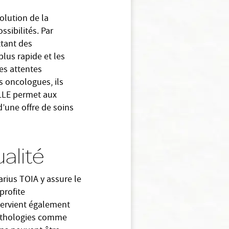
olution de la
sibilités. Par
ttant des
plus rapide et les
es attentes
s oncologues, ils
ELLE permet aux
d’une offre de soins
alité
arius TOIA y assure le
profite
tervient également
 pathologies comme