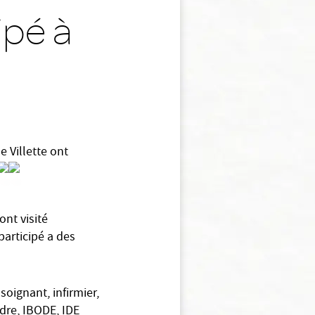
ipé à
e Villette ont
ont visité
 participé a des
oignant, infirmier,
adre, IBODE, IDE