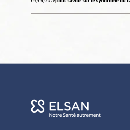
Tout savoir sur le syndrome du c
03/04/2026
Continuer sans accepter
Vos données vous
appartiennent
ELSAN utilise sur ce site des cookies destinés à son bon
fonctionnement, à en mesurer la fréquentation et, avec votre
accord à évaluer les performances des campagnes d’information.
Vous pouvez personnaliser votre consentement au moyen du
bouton
Voir en détail
.
Elsan ne vend, ne cède et ne communique aucune donnée
personnelle à des tiers.
Pour modifier vos préférences par la suite, cliquez sur le lien
'Préférences de cookies' situé dans le pied de page.
Consentements certifiés par
Voir en détail
OK pour moi