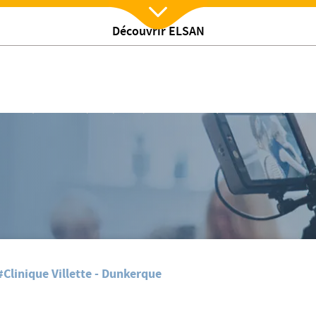
Découvrir ELSAN
Nx:Afficher menu
 est Fantastique
La Clinique Villette a participé à l'opération Ma Clinique est Fantastique
#Clinique Villette - Dunkerque