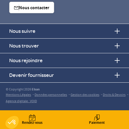
Nous contacter
Nous suivre
Nous trouver
Nous rejoindre
Devenir fournisseur
© Copyright 2026
Elsan
-
-
-
-
Mentions Légales
Données personnelles
Gestion des cookies
Droits & Devoirs
Agence digitale : VOID
Rendez-vous
Paiement