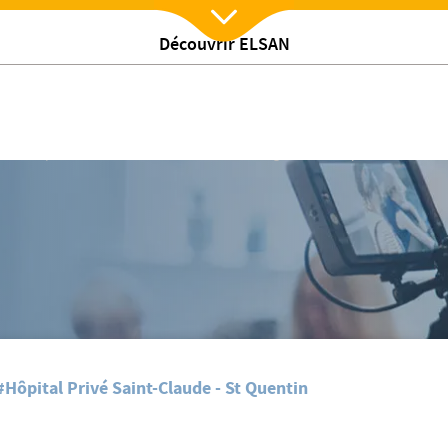
Découvrir ELSAN
Nx:Afficher menu
rivé Saint Claude
/
ualites
Journée internationale des aides-soignants à l'Hôpital Privé Saint
#Hôpital Privé Saint-Claude - St Quentin