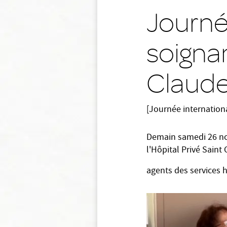
Journé
soignan
Claud
[Journée internation
Demain samedi 26 nov
l'Hôpital Privé Sain
agents des services h