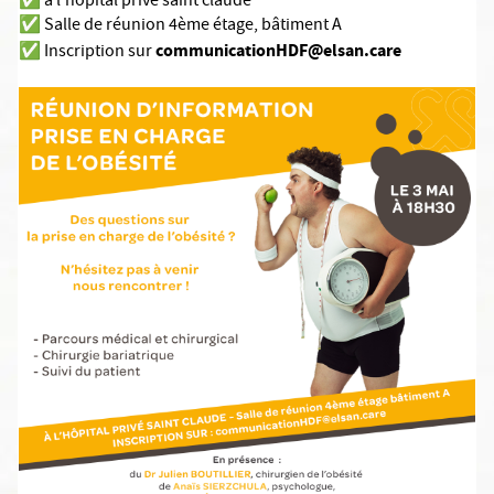
✅ à l'hôpital privé saint claude
✅ Salle de réunion 4ème étage, bâtiment A
communicationHDF@elsan.car
e
✅ Inscription sur