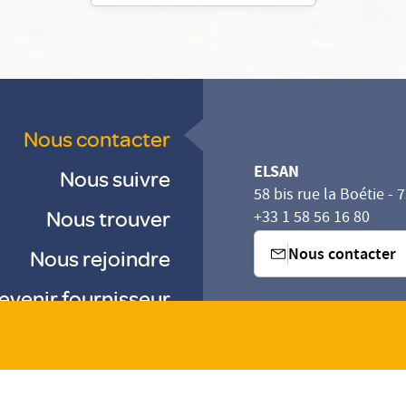
Nous contacter
ELSAN
Nous suivre
58 bis rue la Boétie - 
Nous trouver
+33 1 58 56 16 80
Nous contacter
Nous rejoindre
evenir fournisseur
sez vos Options
s paramètres de confidentialité, en garantissant la con
-
-
-
Gestion des cookies
Droits & Devoirs
Agence digitale : VOID