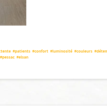
ttente
#patients
#confort
#luminosité
#couleurs
#déten
#pessac
#elsan