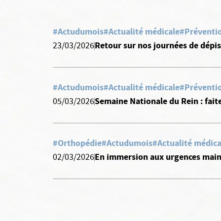
#Actudumois
#Actualité médicale
#Préventio
Retour sur nos journées de dépi
23/03/2026
#Actudumois
#Actualité médicale
#Préventio
Semaine Nationale du Rein : faite
05/03/2026
#Orthopédie
#Actudumois
#Actualité médica
En immersion aux urgences mains
02/03/2026