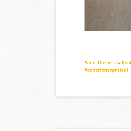
#anesthesie
#sallea
#experiencepatient