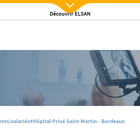
Découvrir ELSAN
Nx:Afficher menu
uté!
/
alites
La salle d'attente du centre Anesthesia se refait une beauté!
nts/salariés
#Hôpital Privé Saint-Martin - Bordeaux