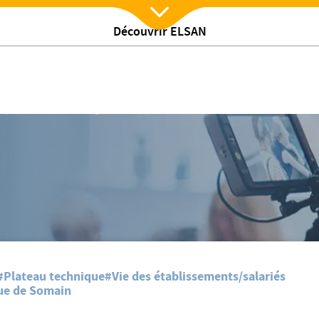
Découvrir ELSAN
Nx:Afficher menu
/
s
Interview métier : Agent technique
#Plateau technique
#Vie des établissements/salariés
ue de Somain