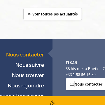
Voir toutes les actualités
Nous contacter
ELSAN
Nous suivre
58 bis rue la Boétie - 
Nous trouver
+33 1 58 56 16 80
Nous contacter
Nous rejoindre
evenir fournisseur
sez vos Options
s paramètres de confidentialité, en garantissant la con