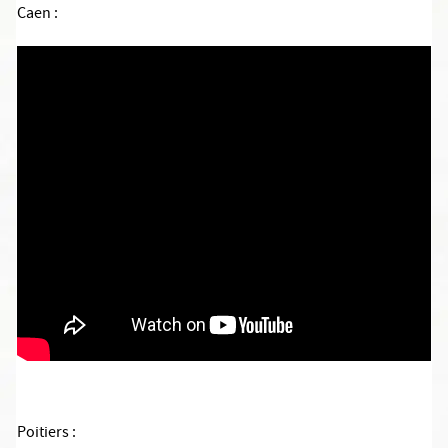
Caen
:
Poitiers
: