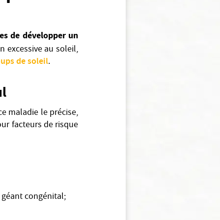
ues de développer un
 excessive au soleil,
ups de soleil
.
ul
ce maladie le précise,
our facteurs de risque
 géant congénital;