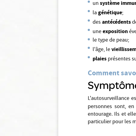
système immuni
un
génétique
la
;
antécédents
des
d
exposition
une
év
le type de peau;
vieillisse
l'âge, le
plaies
présentes su
Comment savoir
Symptômes
L'autosurveillance e
personnes sont, en 
entourage. Ils et ell
particulier pour les