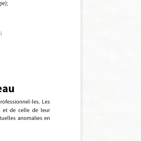
ie);
;
eau
rofessionnel-les. Les
u
et de celle de leur
tuelles anomalies en