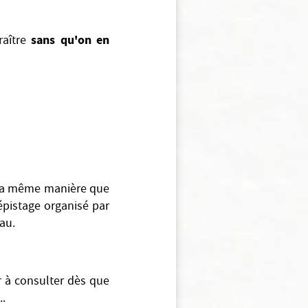
sans qu'on en
raître
 la même manière que
épistage organisé par
au.
er à consulter dès que
..