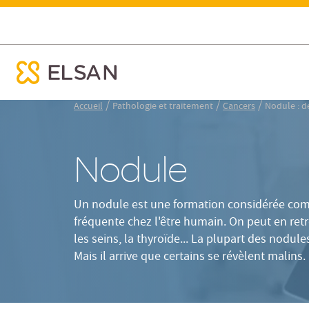
Définition
Grave ?
Où 
Nodule : définition, pathologie et lien avec le cancer
ose menu mobile
Nx:Aller
/
/
/
Accueil
Pathologie et traitement
Cancers
Nodule : dé
au
contenu
principal
Nodule
Un nodule est une formation considérée co
fréquente chez l'être humain. On peut en re
les seins, la thyroïde... La plupart des nodul
Mais il arrive que certains se révèlent malins.