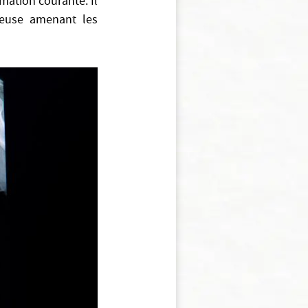
rmation courante. Il
éreuse amenant les