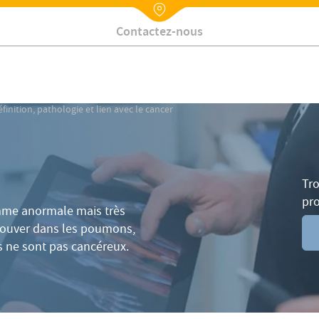
?
Traitement
Comment savoir ?
Qui consulter ?
FA
Nx:Annuaire
Contactez-nous
finition, pathologie et lien avec le cancer
Tro
pr
mme anormale mais très
trouver dans les poumons,
es ne sont pas cancéreux.