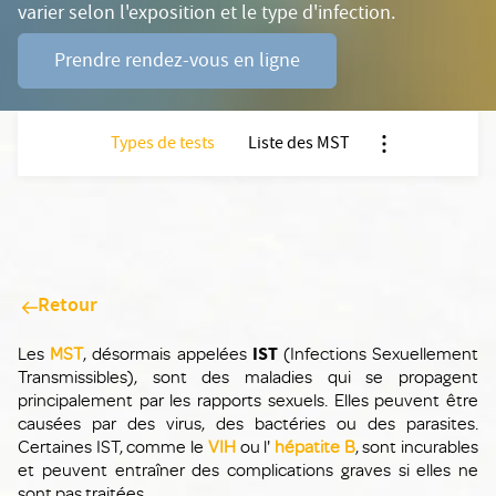
varier selon l'exposition et le type d'infection.
Prendre rendez-vous en ligne
Types de tests
Liste des MST
Nx:Afficher menu
Retour
Les
MST
, désormais appelées
IST
(Infections Sexuellement
Transmissibles), sont des maladies qui se propagent
principalement par les rapports sexuels. Elles peuvent être
causées par des virus, des bactéries ou des parasites.
Certaines IST, comme le
VIH
ou l'
hépatite B
, sont incurables
et peuvent entraîner des complications graves si elles ne
sont pas traitées.