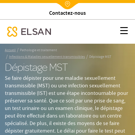
Trouver un établissement
Nx:Annuaire
Dépistage MST
Nx:s
se menu mobile
Nx:Aller
/
Accueil
Pathologie et traitement
au
/
/
Infections & Maladies sexuellement transmissibles
Dépistage MST
contenu
Dépistage MST
principal
Se faire dépister pour une maladie sexuellement
transmissible (MST) ou une infection sexuellement
transmissible (IST) est une étape incontournable pour
préserver sa santé. Que ce soit par une prise de sang,
un test urinaire ou un examen clinique, le dépistage
peut être effectué dans un laboratoire ou un centre
spécialisé. De plus, il existe des moyens de se faire
dépister gratuitement. Le délai pour faire le test peut