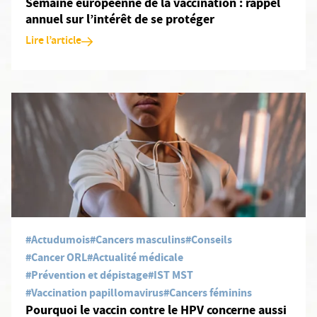
Semaine européenne de la vaccination : rappel
annuel sur l’intérêt de se protéger
Lire l’article
En savoir plus: Pourquoi le vaccin contre le HPV concerne aussi l
#Actudumois
#Cancers masculins
#Conseils
#Cancer ORL
#Actualité médicale
#Prévention et dépistage
#IST MST
#Vaccination papillomavirus
#Cancers féminins
Pourquoi le vaccin contre le HPV concerne aussi