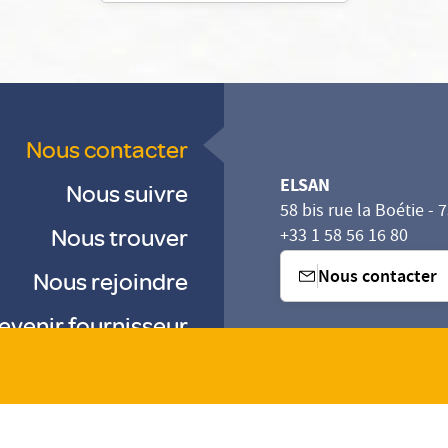
Nous contacter
ELSAN
Nous suivre
58 bis rue la Boétie - 
Nous trouver
+33 1 58 56 16 80
Nous contacter
Nous rejoindre
evenir fournisseur
sez vos Options
s paramètres de confidentialité, en garantissant la con
-
-
-
Gestion des cookies
Droits & Devoirs
Agence digitale : VOID