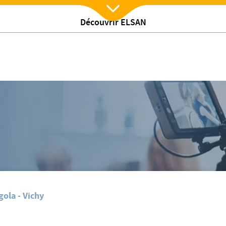
Découvrir ELSAN
Nx:Afficher menu
/
25 novembre 2017 : Pour des soins plus sûrs
gola - Vichy