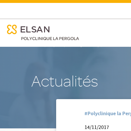
ose menu mobile
25 novembre 2017 : Pour des soins plus sûrs
ose menu mobile
Nx:Aller
/
/
Accueil
Polyclinique la Pergola - Vichy
Nos actualites
au
contenu
principal
Actualités
#Polyclinique la Per
14/11/2017