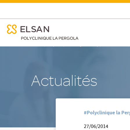
ose menu mobile
La Polyclinique La Pergola obtient la meilleure note …
ose menu mobile
Nx:Aller
/
/
Accueil
Polyclinique la Pergola - Vichy
Nos actualites
au
contenu
principal
Actualités
#Polyclinique la Per
27/06/2014