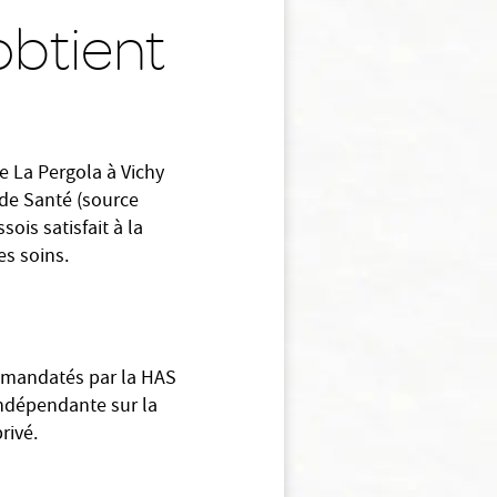
obtient
 La Pergola à Vichy
 de Santé (source
sois satisfait à la
es soins.
té mandatés par la HAS
 indépendante sur la
privé.