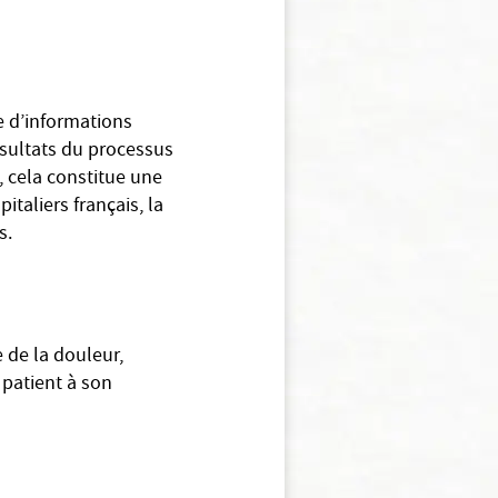
e d’informations
résultats du processus
, cela constitue une
taliers français, la
s.
e de la douleur,
u patient à son