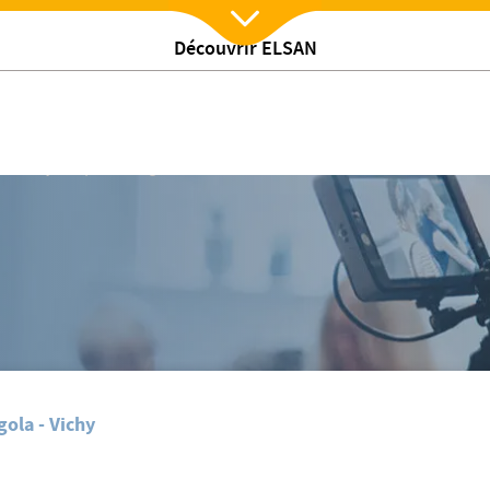
Découvrir ELSAN
Nx:Afficher menu
/
La Polyclinique La Pergola obtient la meilleure note …
gola - Vichy