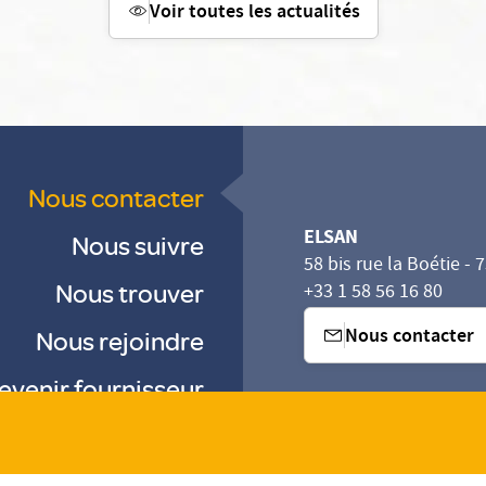
Voir toutes les actualités
Nous contacter
ELSAN
Nous suivre
58 bis rue la Boétie - 
Nous trouver
+33 1 58 56 16 80
Nous contacter
Nous rejoindre
evenir fournisseur
sez vos Options
s paramètres de confidentialité, en garantissant la con
-
-
-
Gestion des cookies
Droits & Devoirs
Agence digitale : VOID