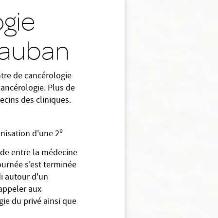
gie
 Vauban
entre de cancérologie
cancérologie. Plus de
ecins des cliniques.
e
anisation d'une 2
nde entre la médecine
journée s'est terminée
di autour d'un
rappeler aux
ie du privé ainsi que