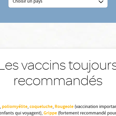
Choisir un pays
Les vaccins toujour
recommandés
poliomyélite
coqueluche
Rougeole
,
,
,
(vaccination importa
Grippe
 enfants qui voyagent),
(fortement recommandé pour