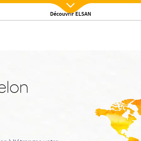
Découvrir ELSAN
Nx:Afficher menu
elon