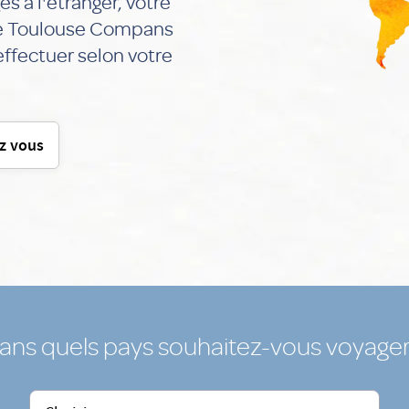
s à l'étranger, votre
le Toulouse Compans
effectuer selon votre
ez vous
ans quels pays souhaitez-vous voyager