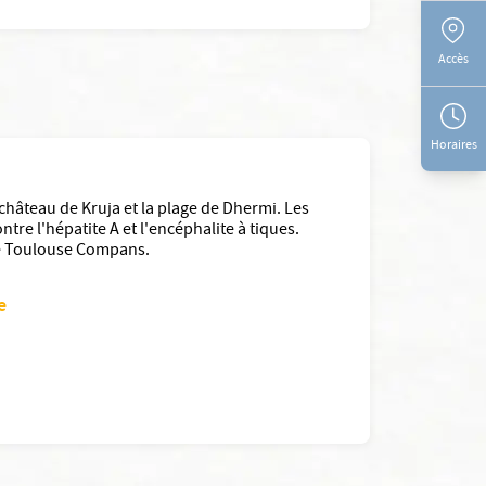
Accès
Horaires
château de Kruja et la plage de Dhermi. Les
ntre l'hépatite A et l'encéphalite à tiques.
ale Toulouse Compans.
e