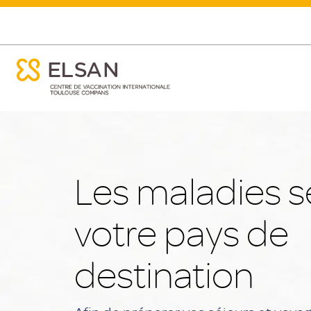
ose menu mobile
Votre destination
ose menu mobile
Nx:Aller
au
contenu
principal
Les maladies s
votre pays de
destination