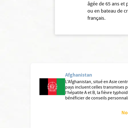
âgée de 65 ans et 
ou en bateau de cr
français.
Afghanistan
L'Afghanistan, situé en Asie cent
pays incluent celles transmises pa
l’hépatite A et B, la fièvre typh
bénéficier de conseils personnal
No