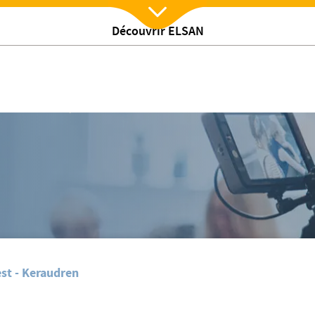
Découvrir ELSAN
Nx:Afficher menu
019
ernité ouvre ses portes le samedi 16 novembre 2019
st - Keraudren