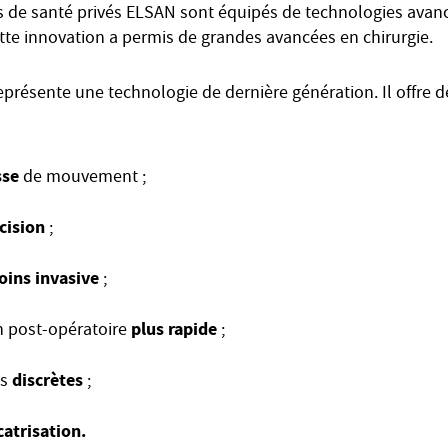
s de santé privés ELSAN sont équipés de technologies ava
ette innovation a permis de grandes avancées en chirurgie.
représente une technologie de dernière génération. Il offre
sse
de mouvement ;
cision
;
ins invasive
;
plus rapide
n post-opératoire
;
discrètes
us
;
catrisation.