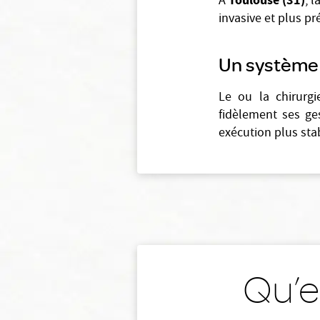
Toulouse (31)
À
, 
invasive et plus pr
Un systèm
Le ou la chirurg
fidèlement ses ge
exécution plus stab
Qu’e