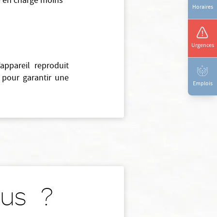
e en charge moins
Horaires
Urgences
’appareil reproduit
 pour garantir une
Emplois
sus ?