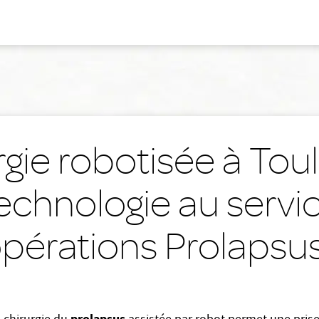
rgie robotisée à Toul
echnologie au servi
pérations Prolapsu