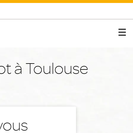
Nx:s
ot à Toulouse
vous