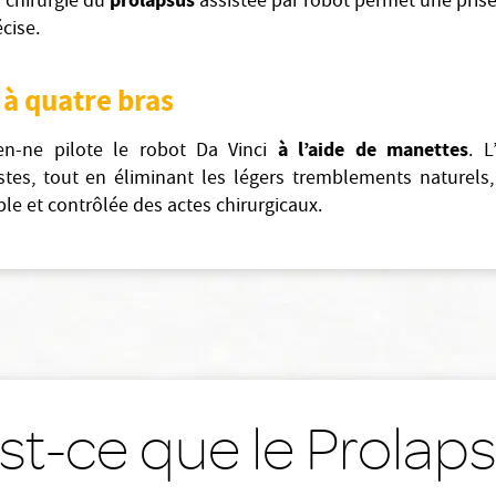
prolapsus
la chirurgie du
assistée par robot permet une pris
écise.
e
à quatre bras
à l’aide de manettes
ien-ne pilote le robot Da Vinci
. L
stes, tout en éliminant les légers tremblements naturels,
le et contrôlée des actes chirurgicaux.
st-ce que le Prolap