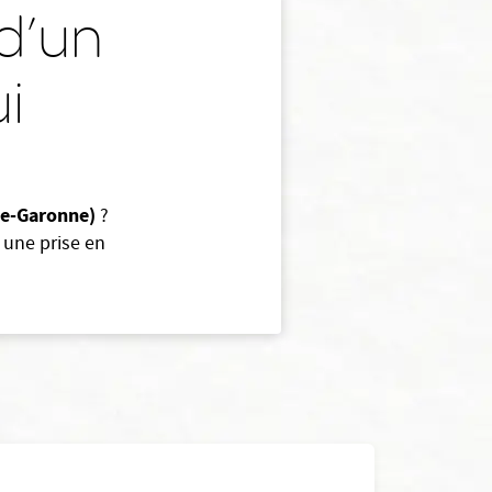
d’un
i
te-Garonne)
?
 une prise en