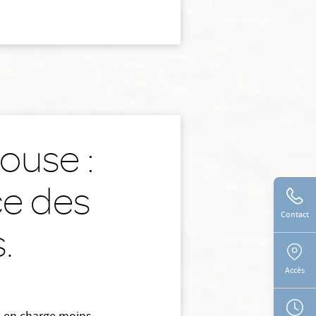
ouse :
ce des
Contact
s.
Accès