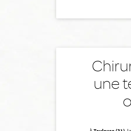
Chiru
une t
o