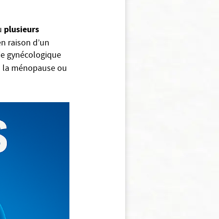
plusieurs
u
en raison d’un
gie gynécologique
à la ménopause ou