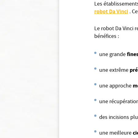
Les établissement
robot Da Vinci
. C
Le robot Da Vinci 
bénéfices :
fine
une grande
pré
une extrême
mo
une approche
une récupératio
des incisions pl
ci
une meilleure