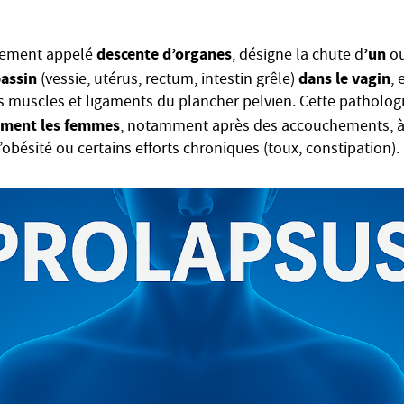
descente d’organes
’un
ement appelé
, désigne la chute d
o
bassin
dans le vagin
(vessie, utérus, rectum, intestin grêle)
, 
s muscles et ligaments du plancher pelvien. Cette patholo
ement les femmes
, notamment après des accouchements, 
 l’obésité ou certains efforts chroniques (toux, constipation).