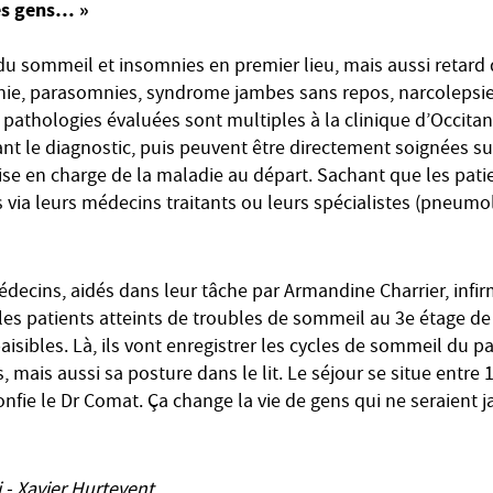
des gens… »
 sommeil et insomnies en premier lieu, mais aussi retard 
ie, parasomnies, syndrome jambes sans repos, narcolepsi
 pathologies évaluées sont multiples à la clinique d’Occitani
ant le diagnostic, puis peuvent être directement soignées s
ise en charge de la maladie au départ. Sachant que les pati
s via leurs médecins traitants ou leurs spécialistes (pneumo
decins, aidés dans leur tâche par Armandine Charrier, infir
les patients atteints de troubles de sommeil au 3e étage de 
isibles. Là, ils vont enregistrer les cycles de sommeil du pa
, mais aussi sa posture dans le lit. Le séjour se situe entre 1
 confie le Dr Comat. Ça change la vie de gens qui ne seraient
- Xavier Hurtevent