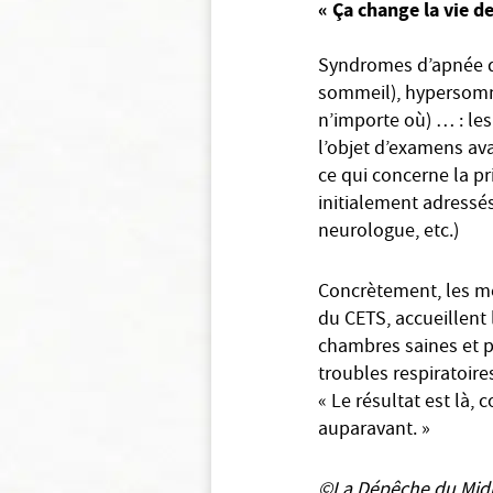
« Ça change la vie 
Syndromes d’apnée du
sommeil), hypersomn
n’importe où) … : les
l’objet d’examens av
ce qui concerne la pr
initialement adressé
neurologue, etc.)
Concrètement, les mé
du CETS, accueillent 
chambres saines et pa
troubles respiratoires
« Le résultat est là,
auparavant. »
©La Dépêche du Midi 