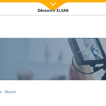
Découvrir ELSAN
Nx:Afficher menu
n « centre du sommeil » à la clinique d’Occitanie
e - Muret