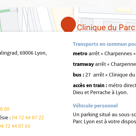
Transports en commun pou
lingrad, 69006 Lyon,
metro
arrêt « Charpennes »:
tramway
arrêt « Charpennes
bus :
27 arrêt « Clinique du
accès en train :
métro direct
Dieu et Perrache à Lyon.
Véhicule personnel
88 00
Un parking situé au sous-so
sie :
04 72 44 87 22
Parc Lyon est à votre dispo
04 72 44 87 65