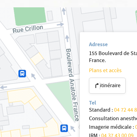
Adresse
155 Boulevard de Sta
France.
Plans et accès
itinéraire
Tel
Standard :
04 72 44 
Consultation anesthé
Imagerie médicale :
IRM :
04 37 43 00 09