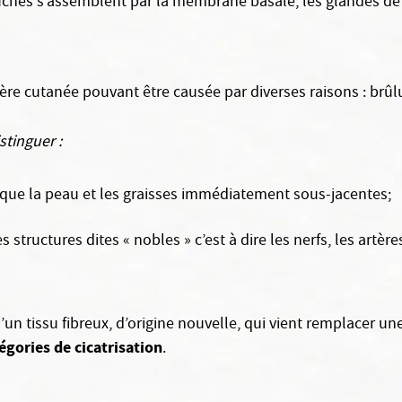
uches s’assemblent par la membrane basale, les glandes de la
ière cutanée pouvant être causée par diverses raisons : brûlur
stinguer :
t que la peau et les graisses immédiatement sous-jacentes;
 structures dites « nobles » c’est à dire les nerfs, les artère
d’un tissu fibreux, d’origine nouvelle, qui vient remplacer u
égories de cicatrisation
.