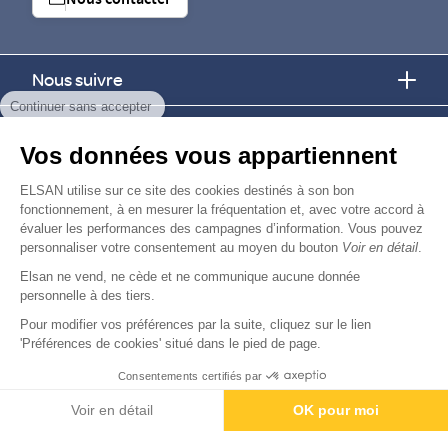
Nous contacter
Nous suivre
Continuer sans accepter
Nous trouver
Vos données vous appartiennent
Nous rejoindre
ELSAN utilise sur ce site des cookies destinés à son bon
fonctionnement, à en mesurer la fréquentation et, avec votre accord à
évaluer les performances des campagnes d’information. Vous pouvez
Devenir fournisseur
personnaliser votre consentement au moyen du bouton
Voir en détail
.
Elsan ne vend, ne cède et ne communique aucune donnée
© Copyright 2026
Elsan
personnelle à des tiers.
-
-
-
-
Mentions Légales
Données personnelles
Gestion des cookies
Droits & Devoirs
Agence digitale : VOID
Pour modifier vos préférences par la suite, cliquez sur le lien
'Préférences de cookies' situé dans le pied de page.
Consentements certifiés par
Contactez-nous
Rendez-vous
Paiement
Voir en détail
OK pour moi
Axeptio consent
Plateforme de Gestion du Consentement : Personnalisez vos O