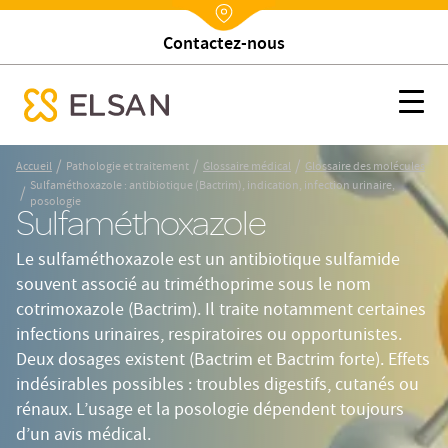
Trouver un établissement
Nx:Annuaire
n urinaire, posologie
Sulfaméthoxazole : antibiotique (Bactrim), indication, infection
Nx:s
se menu mobile
Nx:Aller
/
/
/
Accueil
Pathologie et traitement
Glossaire médical
Glossaire des molécules
au
Sulfaméthoxazole : antibiotique (Bactrim), indication, infection urinaire,
/
contenu
posologie
Sulfaméthoxazole
principal
Le sulfaméthoxazole est un antibiotique sulfamide
souvent associé au triméthoprime sous le nom
cotrimoxazole (Bactrim). Il traite notamment certaines
infections urinaires, respiratoires ou opportunistes.
Deux dosages existent (Bactrim et Bactrim forte). Effets
indésirables possibles : troubles digestifs, cutanés ou
rénaux. L’usage et la posologie dépendent toujours
d’un avis médical.