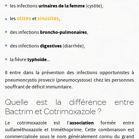
urinaires de la femme
les infections
(cystite),
otites
sinusites
les
et
,
broncho-pulmonaires
des infections
,
digestives
des infections
(diarrhée),
typhoïde
la fièvre
...
Il entre dans la prévention des infections opportunistes à
pneumoncystis
jirovecii (pneumocystose) chez les personnes
souffrant de déficit immunitaire.
Quelle est la différence entre
Bactrim et Cotrimoxazole ?
association
Le cotrimoxazole est l'
formée entre
sulfaméthoxazole et triméthoprime. Cette combinaison est
commercialisée sous le nom généralement connu du grand