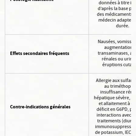
données à titre ind
d’après la base pu
des médicaments : 
médecin adapte do
durée.
Nausées, vomisse
augmentation 
Effets secondaires fréquents
transaminases, att
rénales ou urinai
éruptions cutan
Allergie aux sulfam
au triméthopri
insuffisance réna
hépatique sévère, g
et allaitement à év
Contre-indications générales
déficit en G6PD, po
interactions avec d
traitements (diurét
immunosuppresseur
de potassium, IEC, 