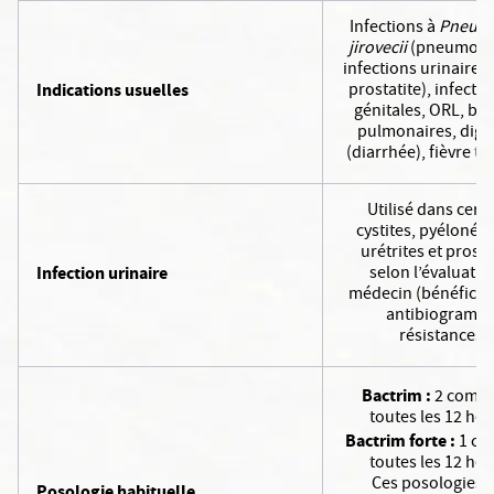
Infections à
Pneumo
jirovecii
(pneumocys
infections urinaires (
Indications usuelles
prostatite), infecti
génitales, ORL, br
pulmonaires, dige
(diarrhée), fièvre t
Utilisé dans cert
cystites, pyélonéph
urétrites et prosta
Infection urinaire
selon l’évaluatio
médecin (bénéfice/
antibiogramm
résistances).
Bactrim :
2 compr
toutes les 12 heu
Bactrim forte :
1 co
toutes les 12 heu
Ces posologies 
Posologie habituelle