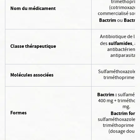
triméthoprim
(cotrimoxazole
Nom du médicament
commercialisé sous
Bactrim
Bactrim
ou
Antibiotique de la 
sulfamides
des
, à 
Classe thérapeutique
antibactérienne
antiparasitair
Sulfaméthoxazole (
Molécules associées
triméthoprime (T
Bactrim :
sulfaméth
400 mg + triméthop
mg.
Formes
Bactrim forte 
sulfaméthoxazole 8
triméthoprime 1
(dosage doublé