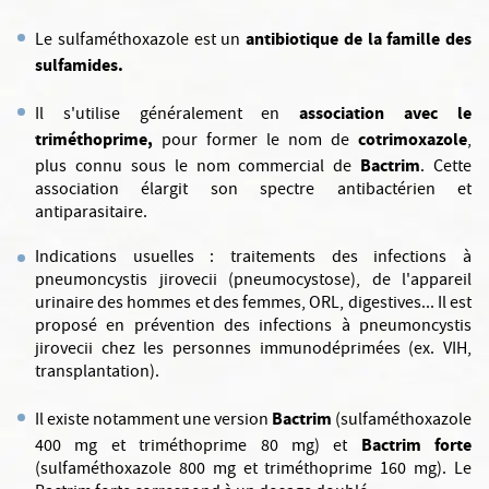
antibiotique de la famille des
Le sulfaméthoxazole est un
sulfamides.
association avec le
Il s'utilise généralement en
triméthoprime,
cotrimoxazole
pour former le nom de
,
Bactrim
plus connu sous le nom commercial de
. Cette
association élargit son spectre antibactérien et
antiparasitaire.
Indications usuelles : traitements des infections à
pneumoncystis jirovecii (pneumocystose), de l'appareil
urinaire des hommes et des femmes, ORL, digestives... Il est
proposé en prévention des infections à pneumoncystis
jirovecii chez les personnes immunodéprimées (ex. VIH,
transplantation).
Bactrim
Il existe notamment une version
(sulfaméthoxazole
Bactrim forte
400 mg et triméthoprime 80 mg) et
(sulfaméthoxazole 800 mg et triméthoprime 160 mg). Le