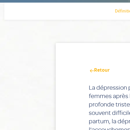
Définit
Retour
La dépression 
femmes après la
profonde triste
souvent diffici
partum, la dépr
l'accouchement