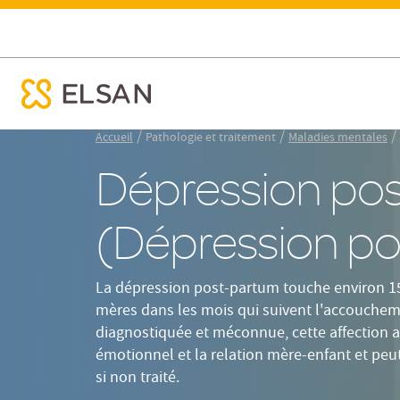
Définition
Sympt
Dépression post partum
ose menu mobile
Nx:Aller
/
/
/
Accueil
Pathologie et traitement
Maladies mentales
au
Dépression po
contenu
principal
(Dépression po
La dépression post-partum touche environ 1
mères dans les mois qui suivent l'accouche
diagnostiquée et méconnue, cette affection af
émotionnel et la relation mère-enfant et peu
si non traité.