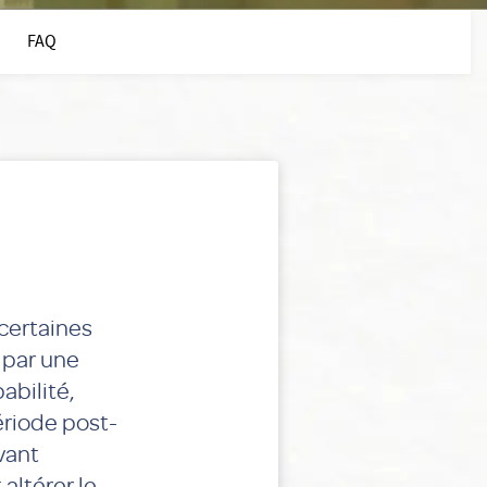
FAQ
certaines
 par une
abilité,
ériode post-
vant
altérer le