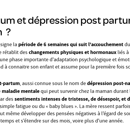
tum et dépression post partu
n ?
période de 6 semaines qui suit l'accouchement
signe la
du
changements physiques et hormonaux
e rétablit des
liés à
t une phase importante d'adaptation psychologique et émot
à connaitre son enfant et assume pour la première fois so
t-partum
dépression post-na
, aussi connue sous le nom de
maladie mentale
e
qui peut survenir chez la maman durant 
sentiments intenses de tristesse, de désespoir, et
par des
simple fatigue ou du « baby blues ». La mère ressent parfois
 peut même développer des pensées négatives à l'égard de so
 temps et s'étendre sur des mois, voire plus d'une année.