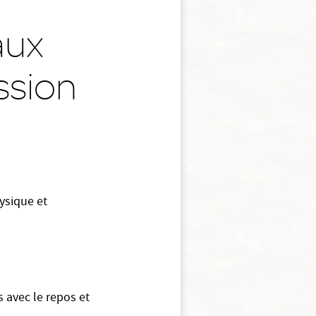
aux
ssion
hysique et
s avec le repos et