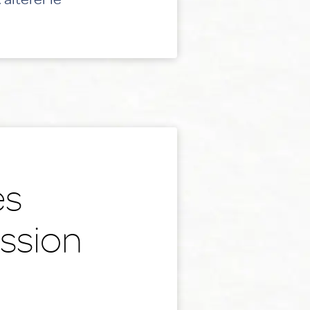
es
ssion