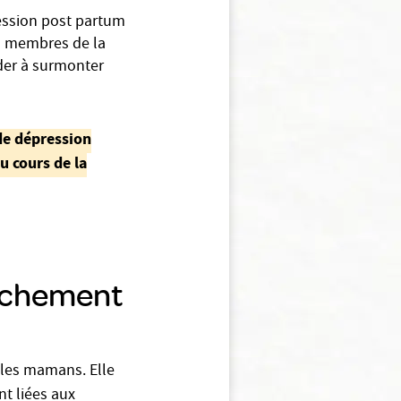
ession post partum
es membres de la
der à surmonter
 de dépression
 cours de la
uchement
lles mamans. Elle
nt liées aux