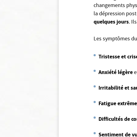
changements physi
la dépression pos
quelques jours
. I
Les symptômes d
Tristesse et cri
Anxiété légère
e
Irritabilité et 
Fatigue extrême
Difficultés de c
Sentiment de vu