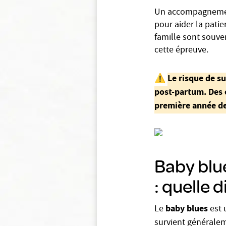
Un accompagnement
pour aider la patie
famille sont souve
cette épreuve.
Le risque de s
⚠️
post-partum. Des 
première année de
Baby blu
: quelle 
baby blues
Le
est 
survient générale