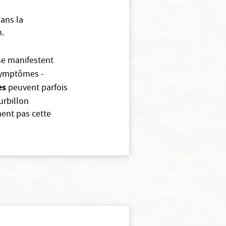
dans la
n.
se manifestent
 symptômes -
es
peuvent parfois
urbillon
ent pas cette