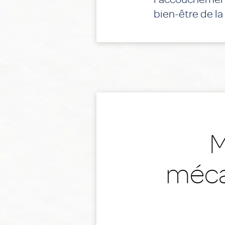
bien-être de la
M
méca