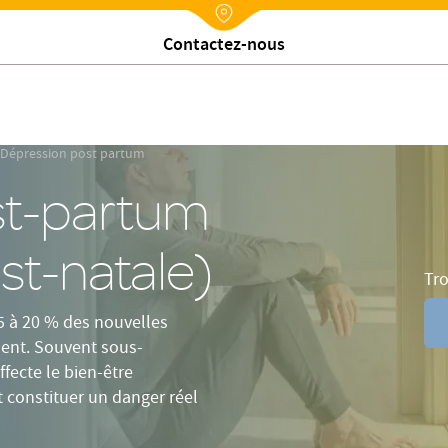
ômes
Facteurs de risque
Soins et traitements
FAQ
Nx:Annuaire
Contactez-nous
Dépression post partum
st-partum
st-natale)
Tr
5 à 20 % des nouvelles
ment. Souvent sous-
fecte le bien-être
t constituer un danger réel