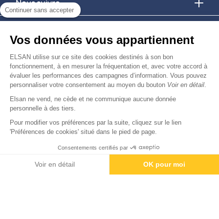
Nous suivre
Continuer sans accepter
Nous trouver
Vos données vous appartiennent
Nous rejoindre
ELSAN utilise sur ce site des cookies destinés à son bon
fonctionnement, à en mesurer la fréquentation et, avec votre accord à
évaluer les performances des campagnes d’information. Vous pouvez
Devenir fournisseur
personnaliser votre consentement au moyen du bouton
Voir en détail
.
Elsan ne vend, ne cède et ne communique aucune donnée
© Copyright 2026
Elsan
personnelle à des tiers.
-
-
-
-
Mentions Légales
Données personnelles
Gestion des cookies
Droits & Devoirs
Agence digitale : VOID
Pour modifier vos préférences par la suite, cliquez sur le lien
'Préférences de cookies' situé dans le pied de page.
Consentements certifiés par
Contactez-nous
Rendez-vous
Paiement
Voir en détail
OK pour moi
Axeptio consent
Plateforme de Gestion du Consentement : Personnalisez vos O
Notre plateforme vous permet d'adapter et de gérer vos paramètr