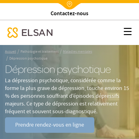
Trouver un établissement
Nx:Annuaire
Dépression psychotique
Nx:s
se menu mobile
Nx:Aller
/
/
Accueil
Pathologie et traitement
Maladies mentales
au
/
Dépression psychotique
contenu
Dépression psychotique
principal
La dépression psychotique, considérée comme la
forme la plus grave de dépression, touche environ 15
% des personnes souffrant d'épisodes dépressifs
majeurs. Ce type de dépression est relativement
fréquent et souvent sous-diagnostiqué.
Prendre rendez-vous en ligne