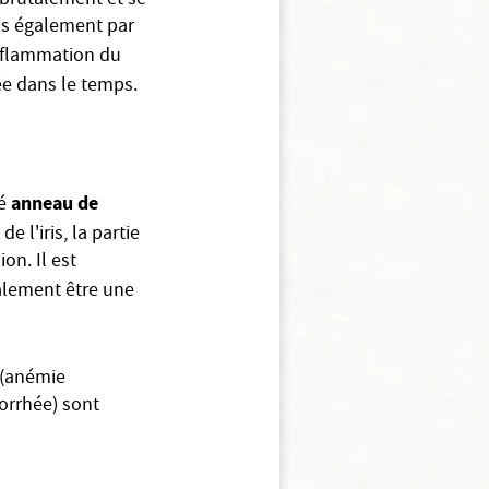
r brutalement et se
ais également par
inflammation du
ée dans le temps.
anneau de
é
de l'iris, la partie
on. Il est
alement être une
 (anémie
orrhée) sont