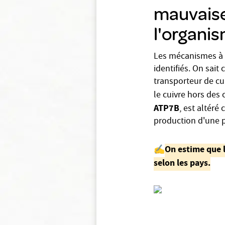
mauvaise
l'organis
Les mécanismes à l
identifiés. On sai
transporteur de cu
le cuivre hors des 
ATP7B
, est altéré
production d'une p
✍️
On estime que l
selon les pays.