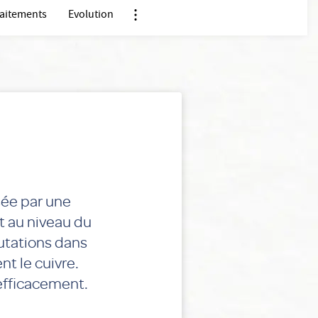
raitements
Evolution
Nx:Afficher menu ancre
sée par une
t au niveau du
mutations dans
t le cuivre.
 efficacement.