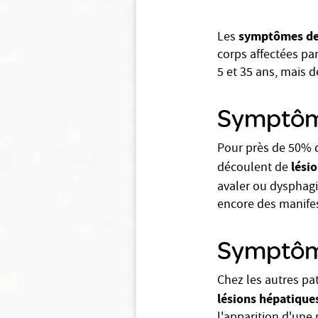
symptômes de 
Les
corps affectées par
5 et 35 ans, mais 
Symptôme
Pour près de 50% 
lési
découlent de
avaler ou dysphag
encore des manifes
Symptôm
Chez les autres pa
lésions hépatique