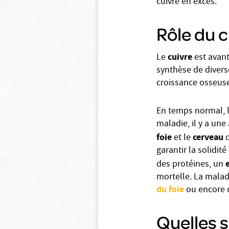
cuivre en excès.
Rôle du c
cuivre
Le
est avant
synthèse de diver
croissance osseuse
En temps normal, le
maladie, il y a un
foie
cerveau
et le
d
garantir la solidi
des protéines, un
mortelle. La malad
du foie
ou encore d
Quelles s