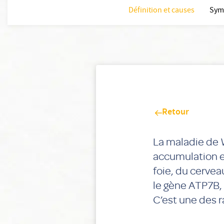
Définition et causes
Sym
Retour
La maladie de 
accumulation e
foie, du cervea
le gène ATP7B, 
C’est une des r