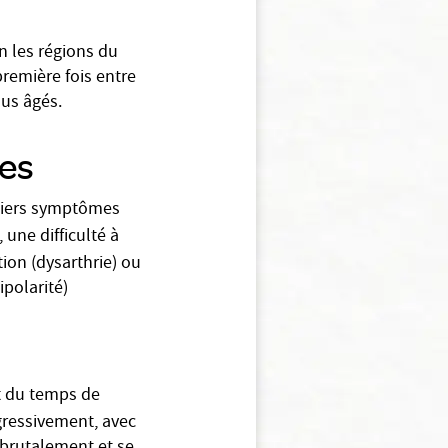
n les régions du
première fois entre
lus âgés.
es
emiers symptômes
une difficulté à
ion (dysarthrie) ou
polarité)
rt du temps de
ogressivement, avec