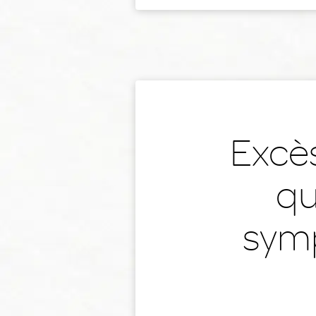
Excès
qu
symp