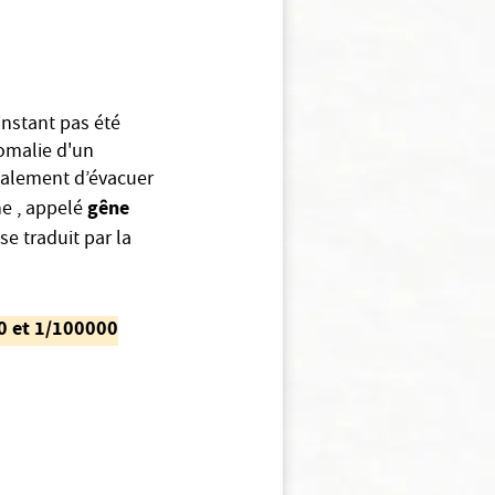
instant pas été
nomalie d'un
malement d’évacuer
gêne
ne , appelé
se traduit par la
00 et 1/100000