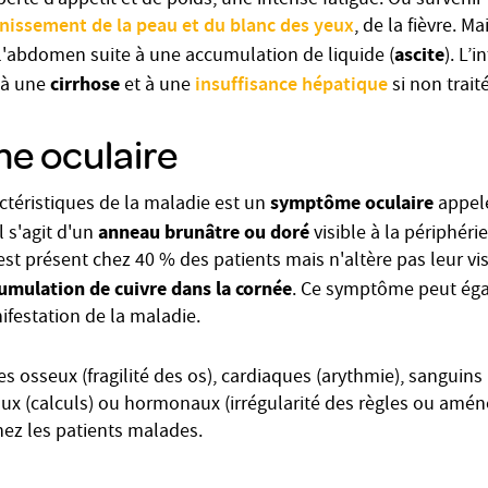
perte d’appétit et de poids, une intense fatigue. Ou surveni
nissement de la peau et du blanc des yeux
, de la fièvre. M
ascite
'abdomen suite à une accumulation de liquide (
). L’
cirrhose
insuffisance hépatique
 à une
et à une
si non trait
e oculaire
symptôme oculaire
ctéristiques de la maladie est un
appel
anneau brunâtre ou doré
Il s'agit d'un
visible à la périphérie 
 est présent chez 40 % des patients mais n'altère pas leur visi
umulation de cuivre dans la cornée
. Ce symptôme peut ég
festation de la maladie.
 osseux (fragilité des os), cardiaques (arythmie), sanguins
ux (calculs) ou hormonaux (irrégularité des règles ou amén
hez les patients malades.