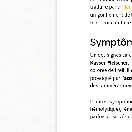
l'apparition d'une 
jau
traduire par un
un gonflement de l
foie peut conduire
Symptôm
Un des signes cara
Kayser-Fleischer
. 
colorée de l'œil. Il
acc
provoqué par l’
des premières mani
D'autres symptômes
hémolytique), réna
parfois observés c