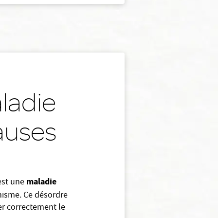
ladie
causes
maladie
 est une
nisme. Ce désordre
er correctement le