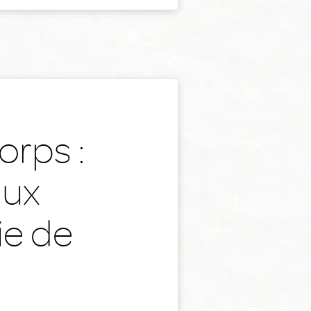
orps :
aux
ie de