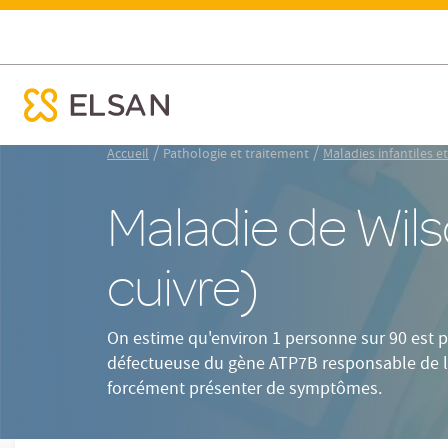
Définition et causes
Symptômes
D
Maladie de Wilson
ose menu mobile
Nx:Aller
/
/
Accueil
Pathologie et traitement
Maladies infantiles e
au
contenu
Maladie de Wil
principal
cuivre)
On estime qu'environ 1 personne sur 90 est 
défectueuse du gène ATP7B responsable de l
forcément présenter de symptômes.