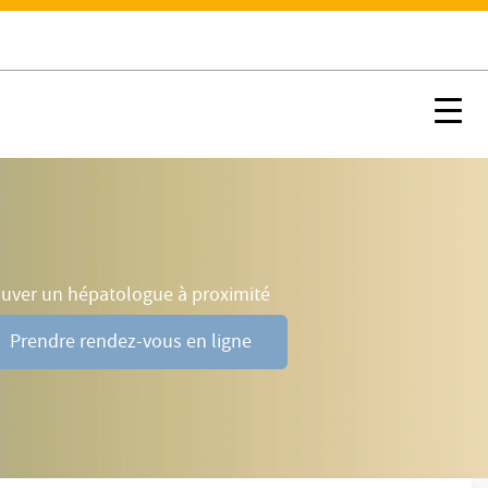
Evolution
Contacter un hépatologue
Nx:Afficher menu ancre
Nx:s
ouver un hépatologue à proximité
Prendre rendez-vous en ligne