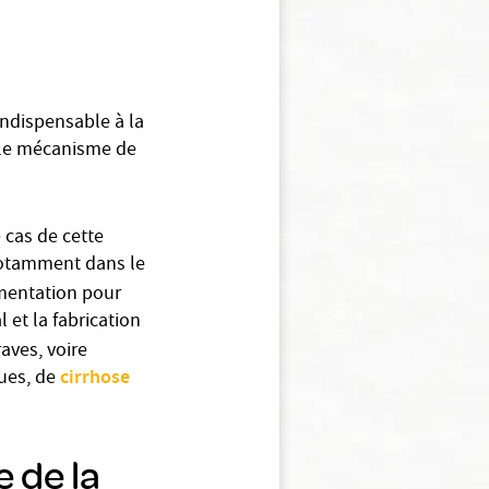
 indispensable à la
 le mécanisme de
e cas de cette
 notamment dans le
imentation pour
 et la fabrication
aves, voire
cirrhose
ques, de
e de la