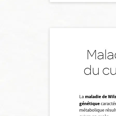
Mala
du cu
maladie de Wil
La
génétique
caracté
métabolique résult