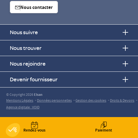
Nous contacter
Nous suivre
Nous trouver
Nous rejoindre
Devenir fournisseur
© Copyright 2026
Elsan
-
-
-
-
Mentions Légales
Données personnelles
Gestion des cookies
Droits & Devoirs
Agence digitale : VOID
Rendez-vous
Paiement