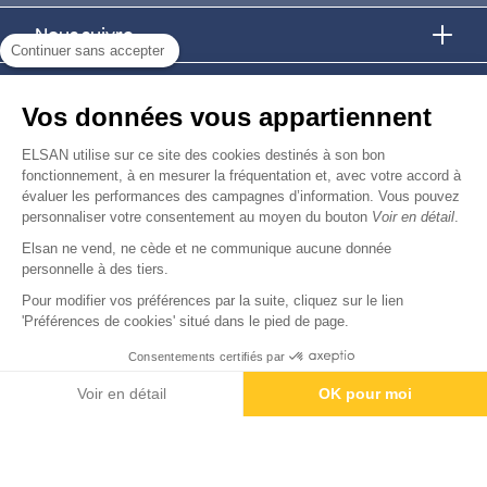
Nous suivre
Continuer sans accepter
Nous trouver
Vos données vous appartiennent
Nous rejoindre
ELSAN utilise sur ce site des cookies destinés à son bon
fonctionnement, à en mesurer la fréquentation et, avec votre accord à
évaluer les performances des campagnes d’information. Vous pouvez
Devenir fournisseur
personnaliser votre consentement au moyen du bouton
Voir en détail
.
Elsan ne vend, ne cède et ne communique aucune donnée
© Copyright 2026
Elsan
personnelle à des tiers.
-
-
-
-
Mentions Légales
Données personnelles
Gestion des cookies
Droits & Devoirs
Agence digitale : VOID
Pour modifier vos préférences par la suite, cliquez sur le lien
'Préférences de cookies' situé dans le pied de page.
Consentements certifiés par
Rendez-vous
Paiement
Voir en détail
OK pour moi
Axeptio consent
Plateforme de Gestion du Consentement : Personnalisez vos O
Notre plateforme vous permet d'adapter et de gérer vos paramètr