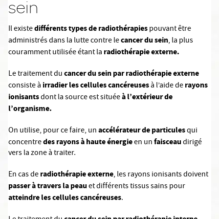
sein
différents types de radiothérapies
Il existe
pouvant être
cancer du sein
administrés dans la lutte contre le
, la plus
radiothérapie externe.
couramment utilisée étant la
cancer du sein par
radiothérapie externe
Le traitement du
irradier les cellules cancéreuses
rayons
consiste à
à l’aide de
ionisants
à l’extérieur de
dont la source est située
l’organisme.
accélérateur de particules
On utilise, pour ce faire, un
qui
des rayons à haute énergie
faisceau
concentre
en un
dirigé
vers la zone à traiter.
radiothérapie externe
En cas de
, les rayons ionisants doivent
passer à travers la peau
et différents tissus sains pour
atteindre les cellules cancéreuses
.
cancer du sein par radiothérapie interne