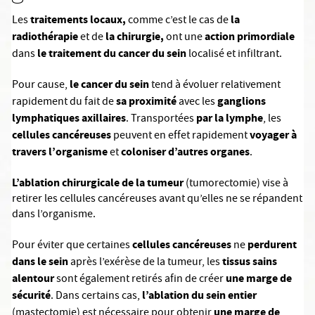
traitements locaux,
la
Les
comme c’est le cas de
radiothérapie
la chirurgie,
action primordiale
et de
ont une
le traitement du cancer du sein
dans
localisé et infiltrant.
le cancer du sein
Pour cause,
tend à évoluer relativement
sa proximité
ganglions
rapidement du fait de
avec les
lymphatiques axillaires
par la lymphe
. Transportées
, les
cellules cancéreuses
voyager à
peuvent en effet rapidement
travers l’organisme
coloniser d’autres organes
et
.
L’ablation chirurgicale de la tumeur
(tumorectomie) vise à
retirer les cellules cancéreuses avant qu’elles ne se répandent
dans l’organisme.
cellules cancéreuses
perdurent
Pour éviter que certaines
ne
dans le sein
tissus sains
après l’exérèse de la tumeur, les
alentour
une marge de
sont également retirés afin de créer
sécurité
l’ablation du sein entier
. Dans certains cas,
une marge de
(mastectomie) est nécessaire pour obtenir