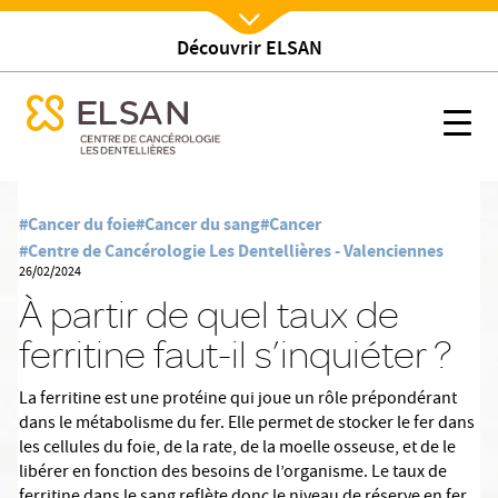
Découvrir ELSAN
Nx:Afficher menu
se menu mobile
À partir de quel taux de ferritine faut-il s’inquiéter ?
se menu mobile
Nx:s
Nx:Aller
au
#Cancer du foie
#Cancer du sang
#Cancer
contenu
#Centre de Cancérologie Les Dentellières - Valenciennes
principal
26/02/2024
À partir de quel taux de
ferritine faut-il s’inquiéter ?
La ferritine est une protéine qui joue un rôle prépondérant
dans le métabolisme du fer. Elle permet de stocker le fer dans
les cellules du foie, de la rate, de la moelle osseuse, et de le
libérer en fonction des besoins de l’organisme. Le taux de