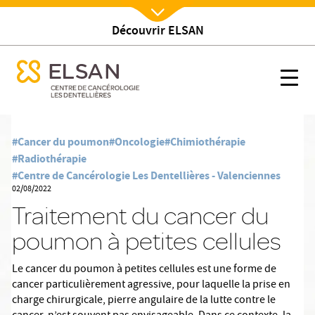
Découvrir ELSAN
Nx:Afficher menu
se menu mobile
Traitement du cancer du poumon à petites cellules
se menu mobile
Nx:s
Nx:Aller
au
#Cancer du poumon
#Oncologie
#Chimiothérapie
contenu
#Radiothérapie
principal
#Centre de Cancérologie Les Dentellières - Valenciennes
02/08/2022
Traitement du cancer du
poumon à petites cellules
Le cancer du poumon à petites cellules est une forme de
cancer particulièrement agressive, pour laquelle la prise en
charge chirurgicale, pierre angulaire de la lutte contre le