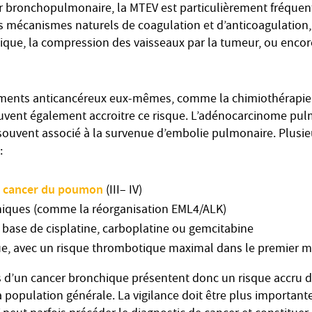
r bronchopulmonaire, la MTEV est particulièrement fréquente
es mécanismes naturels de coagulation et d’anticoagulation,
ique, la compression des vaisseaux par la tumeur, ou encore
itements anticancéreux eux-mêmes, comme la chimiothérapie
euvent également accroitre ce risque. L’adénocarcinome pulm
 souvent associé à la survenue d’embolie pulmonaire. Plusie
:
u cancer du poumon
(III– IV)
iques (comme la réorganisation EML4/ALK)
 base de cisplatine, carboplatine ou gemcitabine
ue, avec un risque thrombotique maximal dans le premier m
s d’un cancer bronchique présentent donc un risque accru 
 population générale. La vigilance doit être plus importante