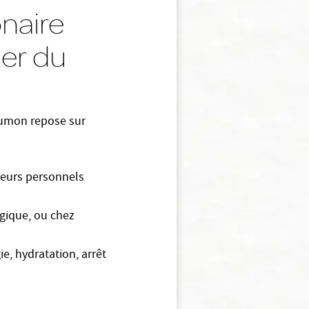
naire
cer du
oumon repose sur
cteurs personnels
gique, ou chez
e, hydratation, arrêt