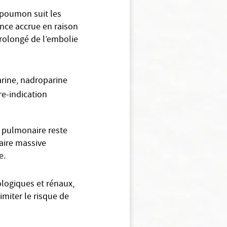
 poumon suit les
nce accrue en raison
 prolongé de l’embolie
arine, nadroparine
re-indication
e pulmonaire reste
aire massive
e.
ologiques et rénaux,
limiter le risque de