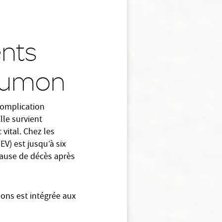
ents
poumon
complication
lle survient
vital. Chez les
V) est jusqu’à six
cause de décès après
ions est intégrée aux