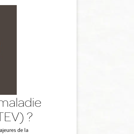
maladie
TEV) ?
jeures de la