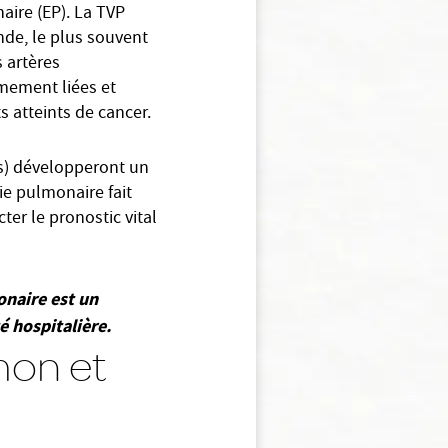
aire (EP). La TVP
nde, le plus souvent
s artères
mement liées et
s atteints de cancer.
us) développeront un
e pulmonaire fait
er le pronostic vital
onaire est un
é hospitalière.
mon et