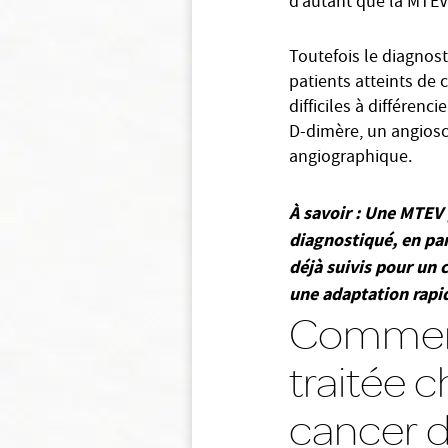
d’autant que la MTEV 
Toutefois le diagnos
patients atteints de
difficiles à différen
D-dimère, un angiosc
angiographique.
À savoir : Une MTEV 
diagnostiqué, en part
déjà suivis pour un 
une adaptation rapid
Comment 
traitée c
cancer 