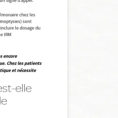
 un signe d’appel.
ulmonaire chez les
émoptysies) sont
 inclure le dosage du
ne IRM
as encore
ue. Chez les patients
tique et nécessite
st-elle
de