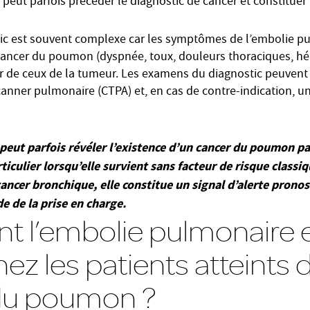
peut parfois précéder le diagnostic de cancer et constituer
tic est souvent complexe car les symptômes de l’embolie p
 cancer du poumon (dyspnée, toux, douleurs thoraciques, h
cier de ceux de la tumeur. Les examens du diagnostic peuvent
anner pulmonaire (CTPA) et, en cas de contre-indication, u
peut parfois révéler l’existence d’un cancer du poumon p
iculier lorsqu’elle survient sans facteur de risque classiq
cancer bronchique, elle constitue un signal d’alerte pronos
e de la prise en charge.
l’embolie pulmonaire e
hez les patients atteints 
du poumon ?