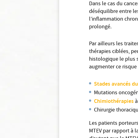
Dans le cas du cance
déséquilibre entre l
l’inflammation chron
prolongé.
Par ailleurs les tra
thérapies ciblées, p
histologique le plus
augmenter ce risque 
Stades avancés d
Mutations oncogén
Chimiothérapies
à
Chirurgie thoraciq
Les patients porteur
MTEV par rapport à la