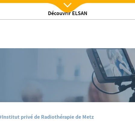
Découvrir ELSAN
Nx:Afficher menu
eints d’un cancer du poumon
/
tualites
Impact des embolies pulmonaires chez les patients atteints d’u
#Institut privé de Radiothérapie de Metz