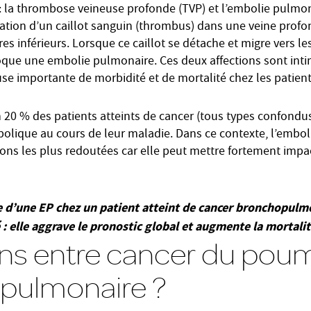
 : la thrombose veineuse profonde (TVP) et l’embolie pulmon
ation d’un caillot sanguin (thrombus) dans une veine profo
 inférieurs. Lorsque ce caillot se détache et migre vers le
oque une embolie pulmonaire. Ces deux affections sont inti
se importante de morbidité et de mortalité chez les patient
 20 % des patients atteints de cancer (tous types confond
ique au cours de leur maladie. Dans ce contexte, l’emboli
ons les plus redoutées car elle peut mettre fortement impact
e d’une EP chez un patient atteint de cancer bronchopulm
: elle aggrave le pronostic global et augmente la mortalit
ens entre cancer du pou
 pulmonaire ?