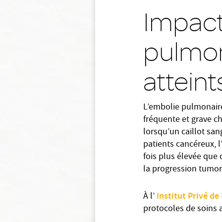
Impact
pulmon
attein
L’embolie pulmonaire
fréquente et grave c
lorsqu’un caillot san
patients cancéreux, 
fois plus élevée que
la progression tumor
Institut Privé d
À l’
protocoles de soins af