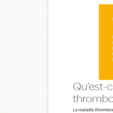
Qu’est-
thrombo
La maladie thromboe