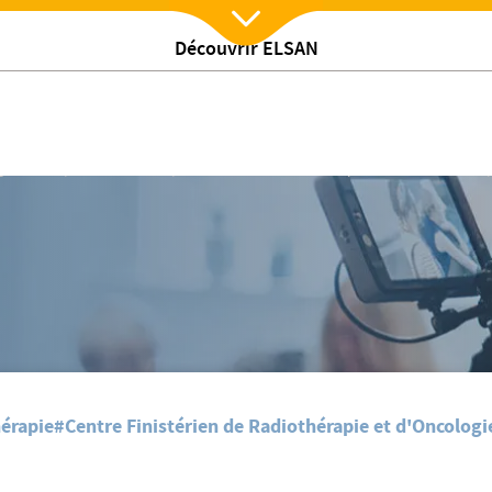
Découvrir ELSAN
Nx:Afficher menu
e la clinique Pasteur à Brest
/
/
ie - Brest
Nos actualites
"Halte au cancer" œuvre pour le bien-être des p
érapie
#Centre Finistérien de Radiothérapie et d'Oncologie