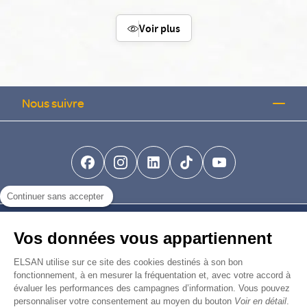
Voir plus
Nous suivre
facebook-brands
instagram
linkedin-brands
tiktok-brands
youtube
Continuer sans accepter
Nous trouver
Vos données vous appartiennent
Nous rejoindre
ELSAN utilise sur ce site des cookies destinés à son bon
fonctionnement, à en mesurer la fréquentation et, avec votre accord à
évaluer les performances des campagnes d’information. Vous pouvez
Devenir fournisseur
personnaliser votre consentement au moyen du bouton
Voir en détail
.