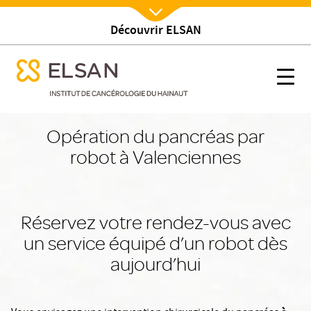
Découvrir ELSAN
Nx:Afficher menu
se menu mobile
Opération du pancréas par robot à Valenciennes
se menu mobile
Nx:s
Nx:Aller
au
Opération du pancréas par
contenu
robot à Valenciennes
principal
Réservez votre rendez-vous avec
un service équipé d’un robot dès
aujourd’hui