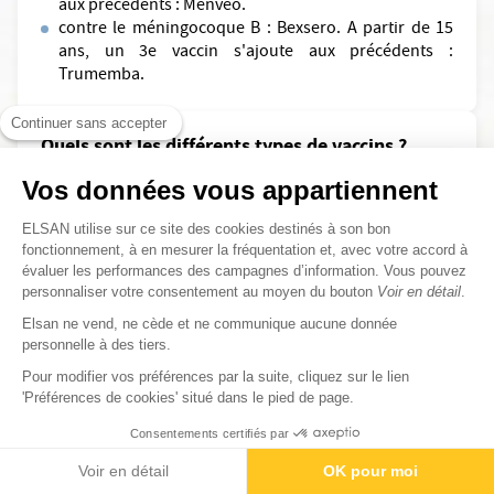
aux précédents : Menveo.
contre le méningocoque B : Bexsero. A partir de 15
ans, un 3e vaccin s'ajoute aux précédents :
Trumemba.
Continuer sans accepter
Quels sont les différents types de vaccins ?
Il existe plusieurs types de vaccin que l'on peut
Vos données vous appartiennent
catégoriser en vaccins obligatoires et vaccins
conseillés.
ELSAN utilise sur ce site des cookies destinés à son bon
fonctionnement, à en mesurer la fréquentation et, avec votre accord à
Les vaccins obligatoires
évaluer les performances des campagnes d’information. Vous pouvez
personnaliser votre consentement au moyen du bouton
Voir en détail
.
Douze vaccins sont
Ils concernent les nourrissons.
Elsan ne vend, ne cède et ne communique aucune donnée
obligatoires
pour les plus petits :
personnelle à des tiers.
Pour modifier vos préférences par la suite, cliquez sur le lien
Diphtérie, Tétanos, Poliomyélite, Coqueluche,
'Préférences de cookies' situé dans le pied de page.
Rougeole, Oreillons, Rubéole, Haemophilus influenzae
type b, Hépatite B, Pneumocoque, Méningocoques
Consentements certifiés par
ACWY, Méningocoque B.
Rendez-vous
Voir en détail
OK pour moi