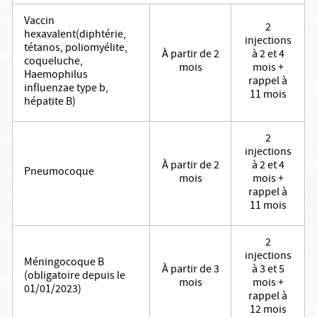
Vaccin
2
hexavalent(diphtérie,
injections
tétanos, poliomyélite,
À partir de 2
à 2 et 4
coqueluche,
mois
mois +
Haemophilus
rappel à
influenzae type b,
11 mois
hépatite B)
2
injections
À partir de 2
à 2 et 4
Pneumocoque
mois
mois +
rappel à
11 mois
2
injections
Méningocoque B
À partir de 3
à 3 et 5
(obligatoire depuis le
mois
mois +
01/01/2023)
rappel à
12 mois