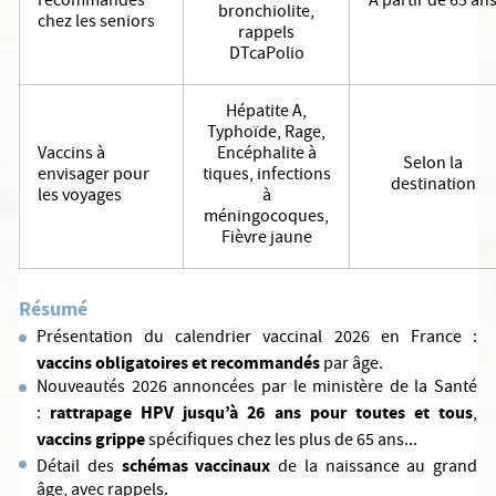
recommandés
À partir de 65 an
bronchiolite,
chez les seniors
rappels
DTcaPolio
Hépatite A,
Typhoïde, Rage,
Vaccins à
Encéphalite à
Selon la
envisager pour
tiques, infections
destination
les voyages
à
méningocoques,
Fièvre jaune
Résumé
Présentation du calendrier vaccinal 2026 en France :
vaccins obligatoires et recommandés
par âge.
Nouveautés 2026 annoncées par le ministère de la Santé
rattrapage HPV jusqu’à 26 ans pour toutes et tous
:
,
vaccins grippe
spécifiques chez les plus de 65 ans...
schémas vaccinaux
Détail des
de la naissance au grand
âge, avec rappels.