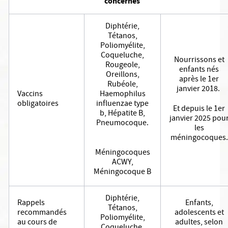
concernés
Diphtérie,
Tétanos,
Poliomyélite,
Coqueluche,
Nourrissons et
Rougeole,
enfants nés
Oreillons,
après le 1er
Rubéole,
janvier 2018.
Vaccins
Haemophilus
obligatoires
influenzae type
Et depuis le 1er
b, Hépatite B,
janvier 2025 pou
Pneumocoque.
les
méningocoques.
Méningocoques
ACWY,
Méningocoque B
Diphtérie,
Rappels
Enfants,
Tétanos,
recommandés
adolescents et
Poliomyélite,
au cours de
adultes, selon