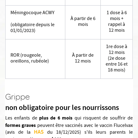
Méningocoque ACWY
1 dose à 6
À partir de 6
mois +
mois
rappel à
(obligatoire depuis le
12 mois
01/01/2023)
1re dose à
12 mois
ROR (rougeole,
À partir de
(2e dose
oreillons, rubéole)
12 mois
entre 16 et
18 mois)
Grippe
non obligatoire pour les nourrissons
plus de 6 mois
Les enfants de
qui risquent de souffrir de
formes graves
peuvent être vaccinés avec le vaccin Flucelvax
HAS
(avis de la
du 18/12/2025) s'ils leurs parents le