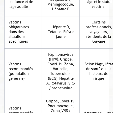
Coqueluche,
l’enfance et de
l’âge et le statut
Méningocoque,
l’âge adulte
vaccinal
Hépatite B
Vaccins
Certains
obligatoires
Hépatite B,
professionnels,
dans des
Tétanos, Fièvre
voyageurs,
situations
jaune
résidents de la
spécifiques
Guyane
Papillomavirus
(HPV), Grippe,
Vaccins
Covid-19, Zona,
Selon l’âge, l’état
recommandés
Varicelle,
de santé ou les
(population
Tuberculose
facteurs de
générale)
(BCG), Hépatite
risque
A, Rotavirus, VRS
/ bronchiolite
Grippe, Covid-19,
Pneumocoque,
Vaccins
Zona, VRS /