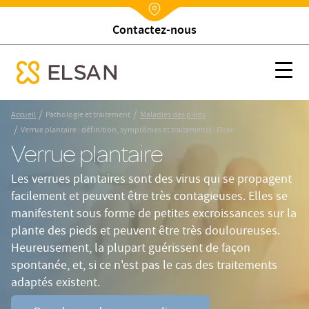
Contactez-nous
Nx:Annuaire
Verrue plantaire : définition, symptômes et traitements | Elsan
Nx:s
se menu mobile
Nx:Aller
/
/
Accueil
Pathologie et traitement
Maladies des pieds
au
/
Verrue plantaire : définition, symptômes et traitements | Elsan
contenu
Verrue plantaire
principal
Les verrues plantaires sont des virus qui se propagent
facilement et peuvent être très contagieuses. Elles se
manifestent sous forme de petites excroissances sur la
plante des pieds et peuvent être très douloureuses.
Heureusement, la plupart guérissent de façon
spontanée, et, si ce n'est pas le cas des traitements
adaptés existent.