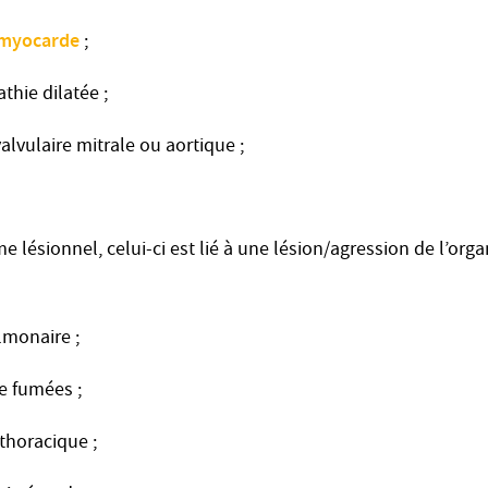
 myocarde
;
hie dilatée ;
alvulaire mitrale ou aortique ;
 lésionnel, celui-ci est lié à une lésion/agression de l’org
lmonaire ;
e fumées ;
thoracique ;