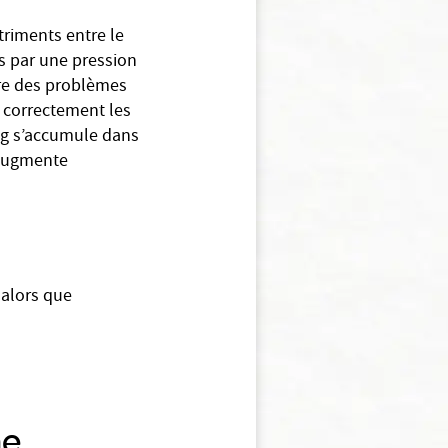
triments entre le
és par une pression
dre des problèmes
r correctement les
ng s’accumule dans
 augmente
 alors que
me