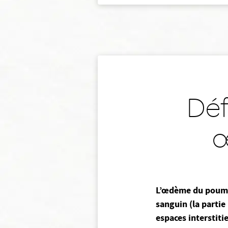
Déf
œ
L’œdème du poumo
sanguin (la partie
espaces interstitie