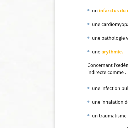
infarctus du
un
une cardiomyopat
une pathologie v
arythmie.
une
Concernant l’œdème
indirecte comme :
une infection pu
une inhalation d
un traumatisme 