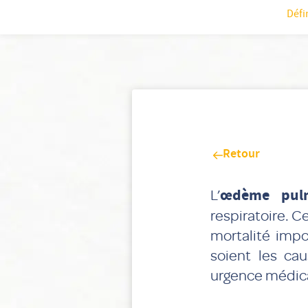
Défi
Retour
L’
œdème pulm
respiratoire. C
mortalité impo
soient les ca
urgence médica