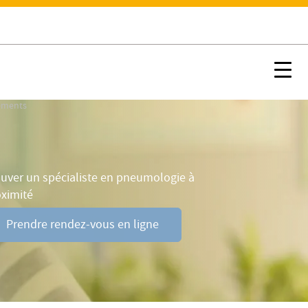
Prendre rendez-vous en ligne
Nx:s
tements
uver un spécialiste en pneumologie à
oximité
Prendre rendez-vous en ligne