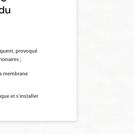
 du
équent, provoqué
monaires ;
 la membrane
ue et s’installer