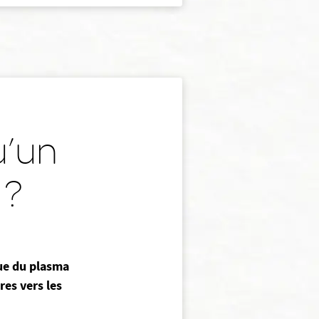
u’un
 ?
ue du plasma
res vers les