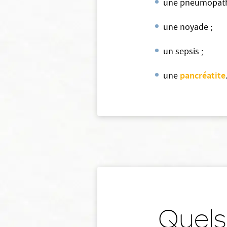
une pneumopath
une noyade ;
un sepsis ;
pancréatite
une
Quels