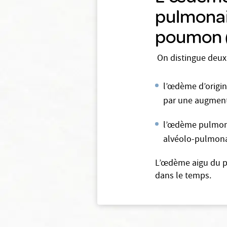
pulmonai
poumon 
On distingue deu
l’œdème d’origi
par une augmenta
l’œdème pulmona
alvéolo-pulmonai
L’œdème aigu du po
dans le temps.