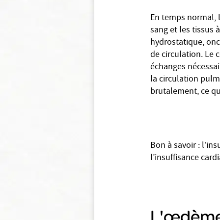
En temps normal, l
sang et les tissus 
hydrostatique, onc
de circulation. Le
échanges nécessair
la circulation pul
brutalement, ce qui
Bon à savoir : l’i
l’insuffisance card
L'œdème 