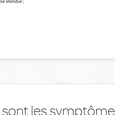
ie étendue ;
.
 sont les symptôme