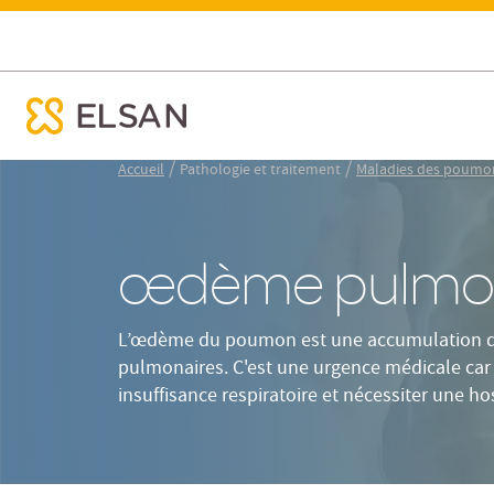
Définition
caus
Œdème du poumon ou œdème pulmonaire : définition, c
ose menu mobile
Nx:Aller
/
/
Accueil
Pathologie et traitement
Maladies des poumo
au
contenu
principal
œdème pulmon
L’œdème du poumon est une accumulation de 
pulmonaires. C'est une urgence médicale car 
insuffisance respiratoire et nécessiter une hos