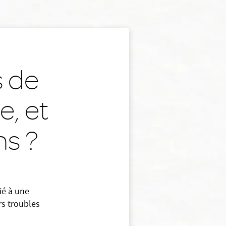
s de
e, et
s ?
ié à une
rs troubles