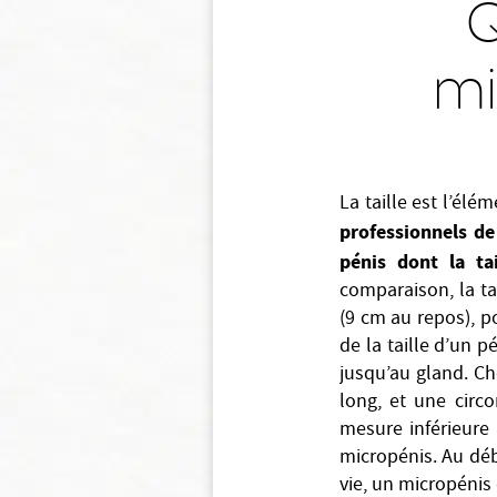
Q
mi
La taille est l’élé
professionnels de
pénis dont la ta
comparaison, la t
(9 cm au repos), p
de la taille d’un p
jusqu’au gland. Ch
long, et une circ
mesure inférieure
micropénis. Au déb
vie, un micropénis