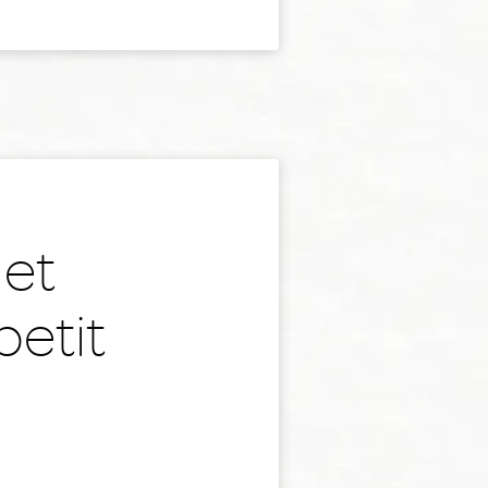
 et
petit