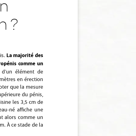
un
n ?
La majorité des
is.
icropénis comme un
r d’un élément de
mètres en érection
noter que la mesure
supérieure du pénis,
isine les 3,5 cm de
eau-né affiche une
ent alors comme un
m. À ce stade de la