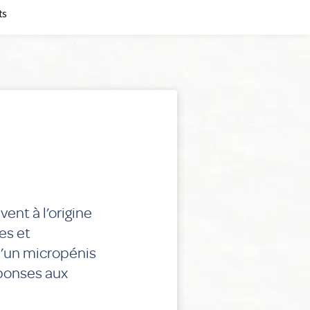
ts
ent à l’origine
es et
u’un micropénis
éponses aux