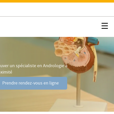
Prendre rendez-vous en ligne
Nx:s
uver un spécialiste en Andrologie à
oximité
Prendre rendez-vous en ligne