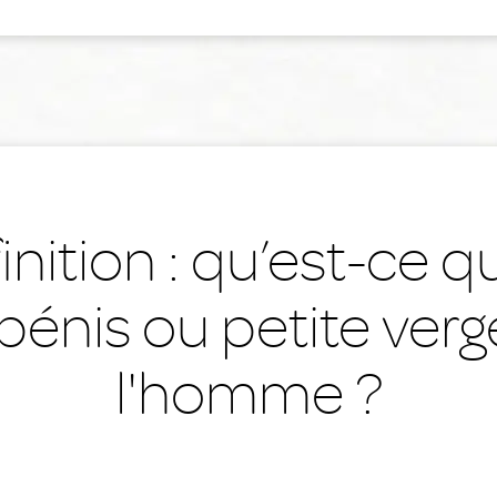
inition : qu’est-ce q
pénis ou petite verg
l'homme ?