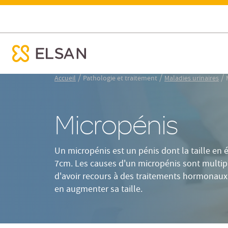
Définition
S
Micropénis : définition, causes et traitements
ose menu mobile
Nx:Aller
/
/
/
Accueil
Pathologie et traitement
Maladies urinaires
au
contenu
principal
Micropénis
Un micropénis est un pénis dont la taille en é
7cm. Les causes d'un micropénis sont multipl
d'avoir recours à des traitements hormonaux 
en augmenter sa taille.