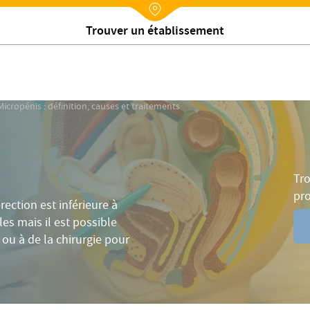
ymptômes
Causes
Diagnostic
Traitements
Nx:Annuaire
Trouver un établissement
Micropénis : définition, causes et traitements
Tro
pr
rection est inférieure à
es mais il est possible
ou à de la chirurgie pour