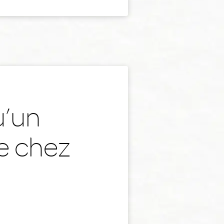
u’un
e chez