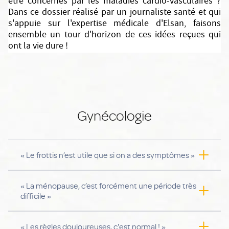
être concernés par les maladies cardio-vasculaires ?
Dans ce dossier réalisé par un journaliste santé et qui
s'appuie sur l'expertise médicale d'Elsan, faisons
ensemble un tour d'horizon de ces idées reçues qui
ont la vie dure !
Gynécologie
« Le frottis n’est utile que si on a des symptômes »
Dois-je faire un frottis seulement lorsque j'ai
« La ménopause, c’est forcément une période très
des symptômes ?
difficile »
La ménopause vient de commencer ; autant
« Les règles douloureuses, c'est normal ! »