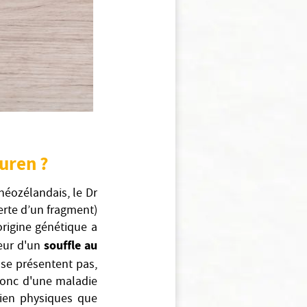
euren ?
néozélandais, le Dr
perte d’un fragment)
rigine génétique a
souffle au
veur d'un
 se présentent pas,
 donc d'une maladie
bien physiques que