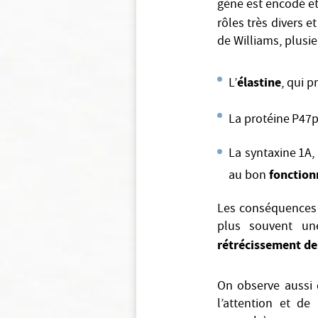
gène est encodé et
rôles très divers e
de Williams, plusie
élastine
L’
, qui p
La protéine P47p
La syntaxine 1A,
fonction
au bon
Les conséquences s
plus souvent u
rétrécissement de
On observe aussi
l’attention et de