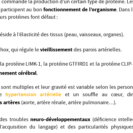
 commande la production d’un certain type de protéine. Le
fonctionnement de l’organisme
t participent au bon
. Dans 
urs protéines font défaut :
réside à l’élasticité des tissus (peau, vaisseaux, organes).
vieillissement
hox, qui régule le
des parois artérielles.
 la protéine LIMK-1, la protéine GTFIRD1 et la protéine CLIP
nement cérébral
.
ont multiples et leur gravité est variable selon les perso
hypertension artérielle
ne
et un souffle au cœur, dir
s artères
(aorte, artère rénale, artère pulmonaire…).
neuro-développementaux
 des troubles
(déficience intelle
 l’acquisition du langage) et des particularités physique