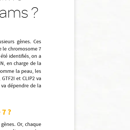
iams ?
usieurs gènes. Ces
ne le chromosome 7
été identifiés, on a
LN, en charge de la
omme la peau, les
, GTF2I et CLIP2 va
s va dépendre de la
 7 ?
 gènes. Or, chaque