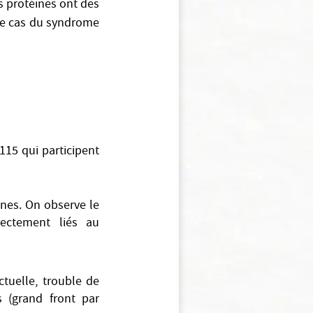
s protéines ont des
le cas du syndrome
-115 qui participent
nnes. On observe le
ectement liés au
ctuelle, trouble de
s (grand front par