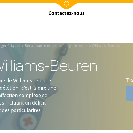
on
Génétique
Caractéristiques
FAQ
Nx:Annuaire
Trouver un établissement
/
t génétiques
Reconnaître et traiter le syndrome de Williams Beuren
illiams-Beuren
Tro
e de Williams, est une
délétion -c'est-à-dire une
affection complexe se
 incluant un déficit
 des particularités