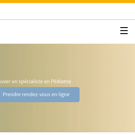
Prendre rendez-vous en ligne
Nx:s
uver un spécialiste en Pédiatrie
Prendre rendez-vous en ligne