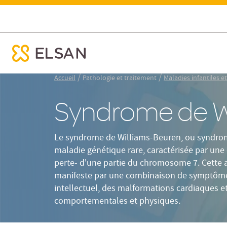
Définiti
Reconnaître et traiter le syndrome de Williams Beuren
ose menu mobile
Nx:Aller
/
/
Accueil
Pathologie et traitement
Maladies infantiles e
au
contenu
Syndrome de W
principal
Le syndrome de Williams-Beuren, ou syndrom
maladie génétique rare, caractérisée par une 
perte- d'une partie du chromosome 7. Cette 
manifeste par une combinaison de symptômes
intellectuel, des malformations cardiaques et
comportementales et physiques.