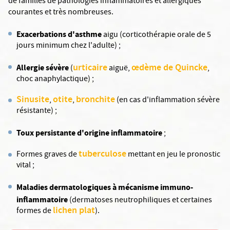
de familles de pathologies inflammatoires et allergiques
courantes et très nombreuses.
Exacerbations d'asthme
aigu (corticothérapie orale de 5
jours minimum chez l'adulte) ;
urticaire
œdème de Quincke
Allergie sévère
(
aiguë,
,
choc anaphylactique) ;
Sinusite
otite
bronchite
,
,
(en cas d'inflammation sévère
résistante) ;
Toux persistante d'origine inflammatoire
;
tuberculose
Formes graves de
mettant en jeu le pronostic
vital ;
Maladies dermatologiques à mécanisme immuno-
inflammatoire
(dermatoses neutrophiliques et certaines
lichen plat
formes de
).