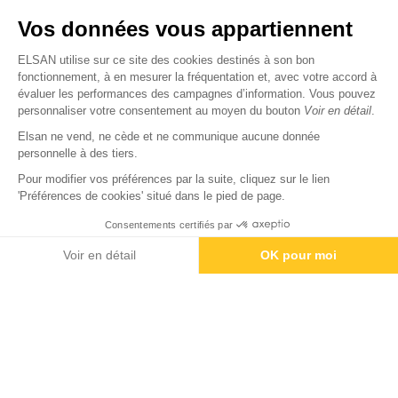
Nous trouver
Vos données vous appartiennent
Nous rejoindre
ELSAN utilise sur ce site des cookies destinés à son bon
fonctionnement, à en mesurer la fréquentation et, avec votre accord à
évaluer les performances des campagnes d’information. Vous pouvez
Devenir fournisseur
personnaliser votre consentement au moyen du bouton
Voir en détail
.
Elsan ne vend, ne cède et ne communique aucune donnée
© Copyright 2026
Elsan
personnelle à des tiers.
-
-
-
-
Mentions Légales
Données personnelles
Gestion des cookies
Droits & Devoirs
Agence digitale : VOID
Pour modifier vos préférences par la suite, cliquez sur le lien
'Préférences de cookies' situé dans le pied de page.
Consentements certifiés par
Contactez-nous
Rendez-vous
Paiement
Voir en détail
OK pour moi
Axeptio consent
Plateforme de Gestion du Consentement : Personnalisez vos O
Notre plateforme vous permet d'adapter et de gérer vos paramètr