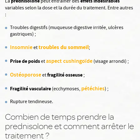
prednisolone
effets indésirables
La
peut entraîner des
variables selon la dose et la durée du traitement. Entre autres
:
Troubles digestifs (muqueuse digestive irritée, ulcères
gastriques) ;
Insomnie
troubles du sommeil
et
;
aspect cushingoïde
Prise de poids
et
(visage arrondi) ;
Ostéoporose
fragilité osseuse
et
;
pétéchies
Fragilité vasculaire
(ecchymoses,
) ;
Rupture tendineuse.
Combien de temps prendre la
prednisolone et comment arrêter le
traitement ?