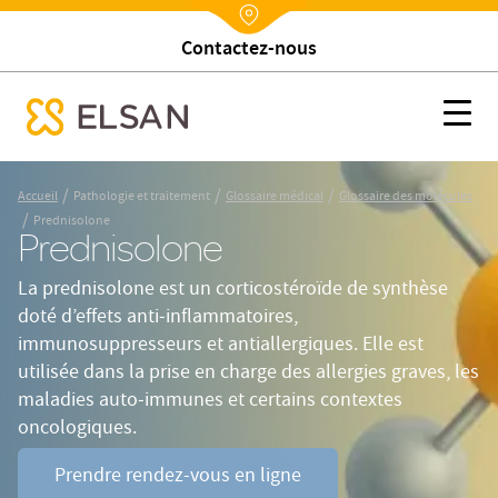
Trouver un établissement
Nx:Annuaire
Prednisolone
Nx:s
se menu mobile
Nx:Aller
/
/
/
Accueil
Pathologie et traitement
Glossaire médical
Glossaire des molécules
au
/
Prednisolone
contenu
Prednisolone
principal
La prednisolone est un corticostéroïde de synthèse
doté d’effets anti‑inflammatoires,
immunosuppresseurs et antiallergiques. Elle est
utilisée dans la prise en charge des allergies graves, les
maladies auto‑immunes et certains contextes
oncologiques.
Prendre rendez-vous en ligne